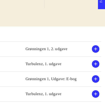
roja sammen med
t spået, at
nselig og smuk
 Achilleus, der
leve uden
bogen er der et
elige og
Grønningen 1, 2. udgave
 fortælles i
Turbulenz, 1. udgave
ng af Homers
tællinger, der
Grønningen 1, Udgave: E-bog
om græske guder
Turbulenz, 1. udgave