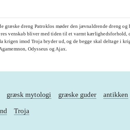
de græske dreng Patroklos møder den jævnaldrende dreng og
res venskab bliver med tiden til et varmt kærlighedsforhold, 
 da krigen imod Troja bryder ud, og de begge skal deltage i kr
 Agamemnon, Odysseus og Ajax.
græsk mytologi
græske guder
antikken
nd
Troja