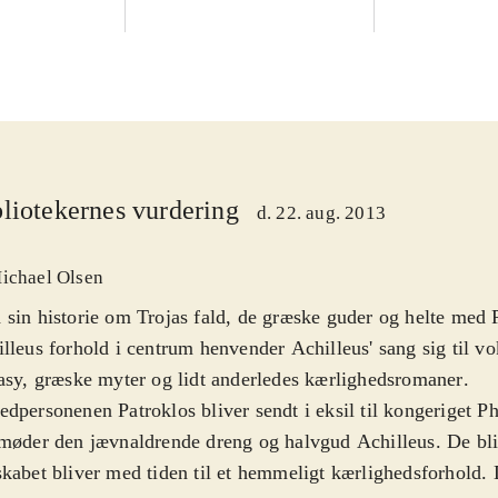
liotekernes vurdering
d. 22. aug. 2013
ichael Olsen
sin historie om Trojas fald, de græske guder og helte med 
lleus forhold i centrum henvender Achilleus' sang sig til vo
asy, græske myter og lidt anderledes kærlighedsromaner
.
dpersonenen Patroklos bliver sendt i eksil til kongeriget Ph
møder den jævnaldrende dreng og halvgud Achilleus. De bli
kabet bliver med tiden til et hemmeligt kærlighedsforhold.