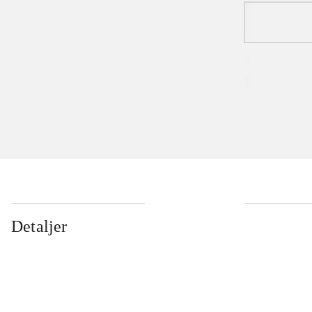
Detaljer
...
...
...
...