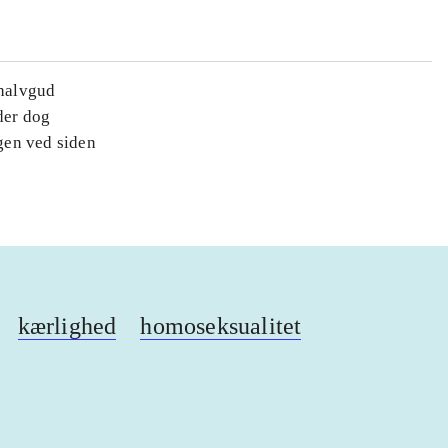
 halvgud
der dog
igen ved siden
kærlighed
homoseksualitet