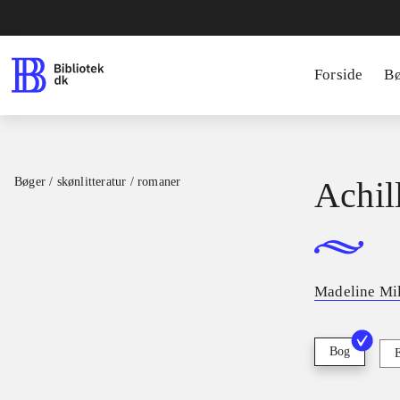
Forside
B
Bøger / skønlitteratur / romaner
Achil
Madeline Mil
Bog