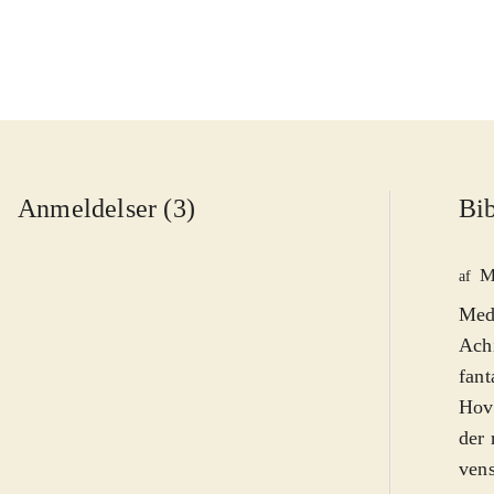
Anmeldelser (3)
Bib
M
af
Med 
Achi
fant
Hove
der 
vens