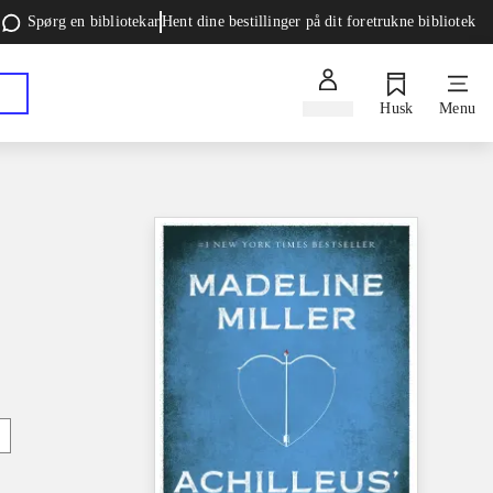
Spørg en bibliotekar
Hent dine bestillinger på dit foretrukne bibliotek
Log ind
Husk
Menu