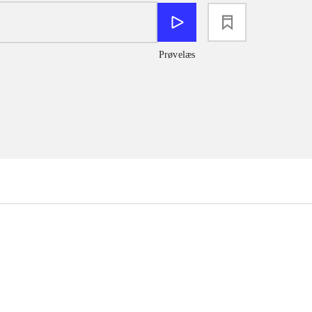
loading
Prøvelæs
...
...
...
...
...
...