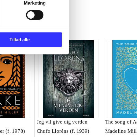
Marketing
Tillad alle
Jeg vil give dig verden
The song of A
er (f. 1978)
Chufo Lloréns (f. 1939)
Madeline Mill