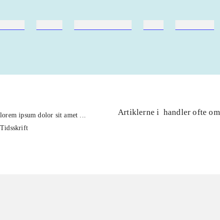
ebøger
ridning
hestesygdomme
vokal
sygdomme
Artiklerne i
handler ofte om
lorem ipsum dolor sit amet ...
Tidsskrift