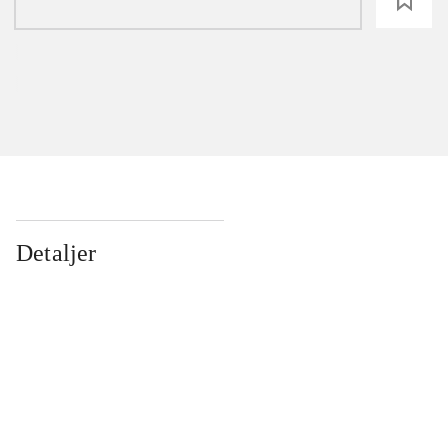
loading
Detaljer
...
...
...
...
...
...
...
...