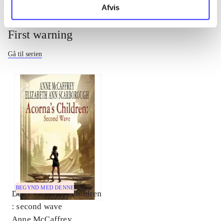
Afvis
First warning
Gå til serien
BEGYND MED DENNE
Del 1 -
Acorna's children
: second wave
Anne McCaffrey