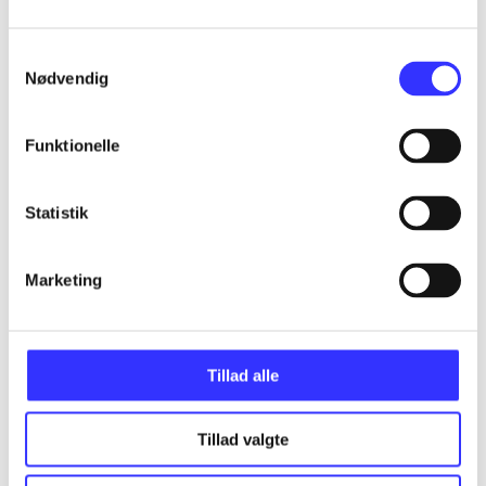
Artikler
Alle registrerede artikler fordelt på udgivelser
Samtykkevalg
Nødvendig
...
Funktionelle
...
Statistik
...
Marketing
...
Tillad alle
...
Tillad valgte