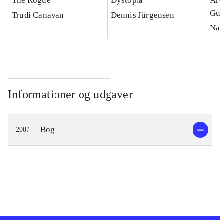
The Rogue
Dystopia
Ar
Gu
Trudi Canavan
Dennis Jürgensen
Na
Informationer og udgaver
Bog
2007