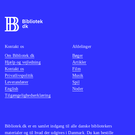
Kontakt os
Afdelinger
Om Bibliotek.dk
Bøger
Hjælp og vejledning
Artikler
Kontakt os
Film
Privatlivspolitik
Musik
Leverandører
Spil
English
Noder
Tilgængelighedserklæring
Bibliotek.dk er en samlet indgang til alle danske bibliotekers
materialer og til hvad der udgives i Danmark. Du kan bestille