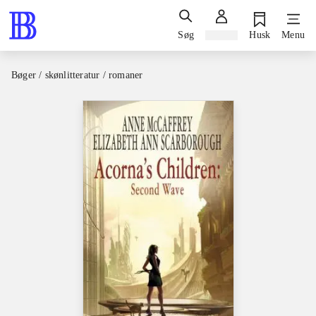
Søg
Log ind
Husk
Menu
Bøger / skønlitteratur / romaner