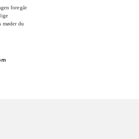
ngen foregår
lige
js møder du
 om