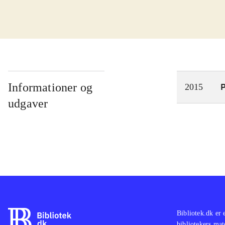
har 
i fo
Spil
hist
stem
kara
Informationer og
P
2015
være
udgaver
er 7
Unch
samm
amo
med 
Bibliotek.dk er 
bibliotekers mat