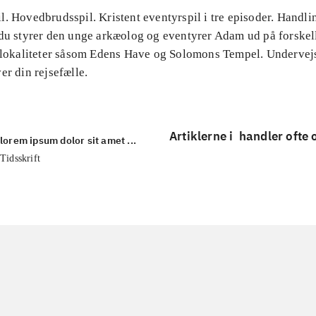
. Hovedbrudsspil. Kristent eventyrspil i tre episoder. Handli
 du styrer den unge arkæolog og eventyrer Adam ud på forskel
l lokaliteter såsom Edens Have og Solomons Tempel. Underve
er din rejsefælle.
Artiklerne i
handler ofte
lorem ipsum dolor sit amet ...
Tidsskrift