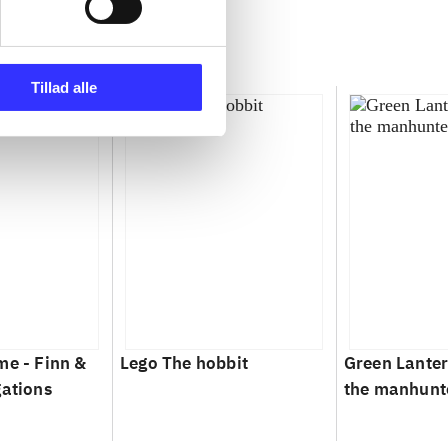
Tillad alle
me - Finn &
Lego The hobbit
Green Lantern
gations
the manhunt