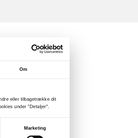
Om
dre eller tilbagetrække dit
okies under ”Detaljer”.
Marketing