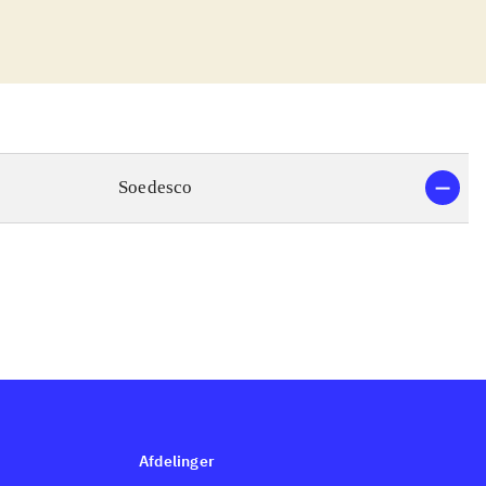
 du på mysterier
mål
.
sk om den og
 bidrager til en
 kunne
der også godt
Soedesco
roværdige. Pegi
 fra 7 år og op
.
tion 3) er spil i
charted 2 -
te adskiller sig
Afdelinger