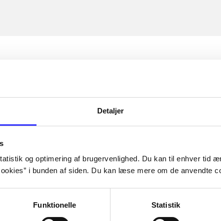
Detaljer
s
atistik og optimering af brugervenlighed. Du kan til enhver tid æn
ookies” i bunden af siden. Du kan læse mere om de anvendte co
Funktionelle
Statistik