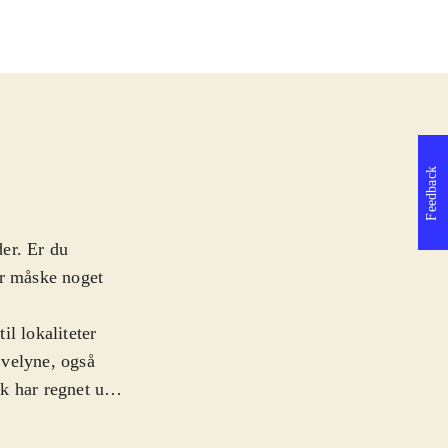
Feedback
der. Er du
her måske noget
l lokaliteter
velyne, også
k har regnet ud,
 sted i