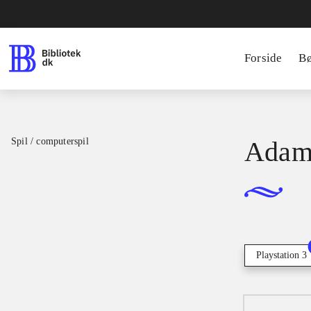
Forside
B
Spil / computerspil
Adam'
Playstation 3