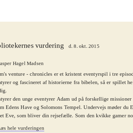
liotekernes vurdering
d. 8. okt. 2015
asper Hagel Madsen
's venture - chronicles er et kristent eventyrspil i tre episo
tyrer og fascineret af historierne fra bibelen, så er spillet 
dig
.
tyrer den unge eventyrer Adam ud på forskellige missioner ti
om Edens Have og Solomons Tempel. Undervejs møder du E
et Eve, som bliver din rejsefælle. Som den kvikke gamer no
er her tale om et spil med bibelske undertoner. Spillet finder
æs hele vurderingen
 du fører arkæologen Adam gennem hemmelige huler og gange og