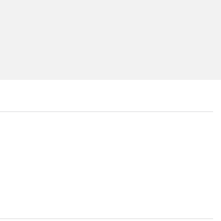
...
...