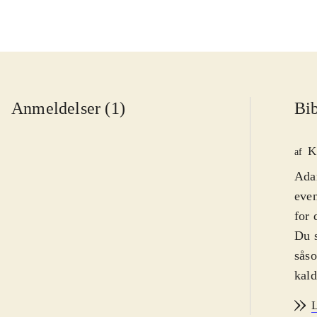
Anmeldelser (1)
Bib
K
af
Adam
even
for 
Du s
sås
kald
er d
L
1920'erne, og