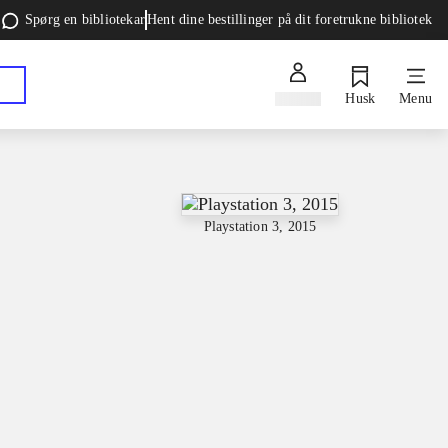
Spørg en bibliotekar
Hent dine bestillinger på dit foretrukne bibliotek
Log ind
Husk
Menu
Playstation 3, 2015