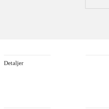
Detaljer
...
...
...
...