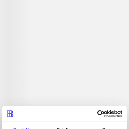
Beskrivelse
Adventurespil. Der sker atter mystiske ting i landet Ooo,
men heldigvis er Finn & Jake på sagen. Hjælp dem med
at opklare mysterierne og give skurkene smæk.
Tidsskrift
Artiklen er en del af
lorem ipsum dolor sit amet ...
Tidsskrift
Artiklerne i
handler ofte om