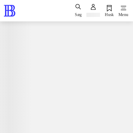
Søg
Log ind
Husk
Menu
Spil / computerspil
Nintendo 3ds, 2015
Adventure time - Finn & Jake
investigations