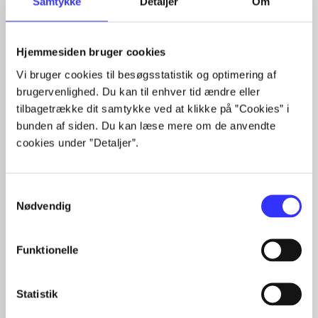
Samtykke
Detaljer
Om
Hjemmesiden bruger cookies
Artikler med samme emner
Vi bruger cookies til besøgsstatistik og optimering af
Fra
brugervenlighed. Du kan til enhver tid ændre eller
tilbagetrække dit samtykke ved at klikke på ”Cookies” i
bunden af siden. Du kan læse mere om de anvendte
cookies under ”Detaljer”.
Samtykkevalg
Nødvendig
Artikler
Alle registrerede artikler fordelt på udgivelser
Funktionelle
...
Statistik
...
...