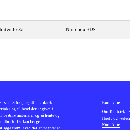
intendo 3ds
Nintendo 3DS
en samlet indgang til alle danske
Kontakt os
erialer og til hvad der udgives i
Om Bibliotek.d
 bestille materialer og så hente og
Hjælp og vejled
 bibliotek. Du kan bruge
Kontakt os
 at søge frem, hvad der er udgivet af