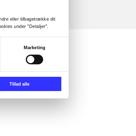
dre eller tilbagetrække dit
okies under ”Detaljer”.
Marketing
Tillad alle