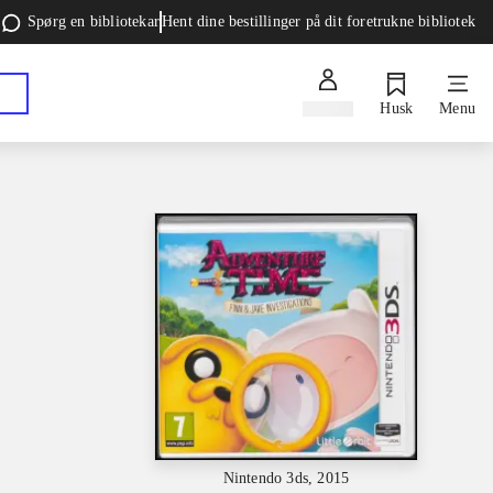
Spørg en bibliotekar
Hent dine bestillinger på dit foretrukne bibliotek
Log ind
Husk
Menu
Nintendo 3ds, 2015