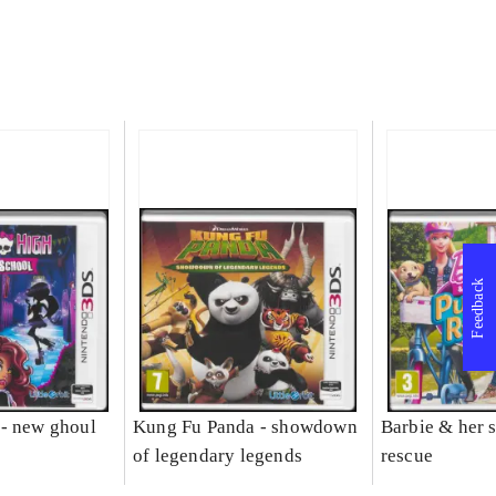
Feedback
- new ghoul
Kung Fu Panda - showdown
Barbie & her s
of legendary legends
rescue