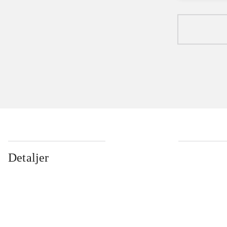
Detaljer
...
...
...
...