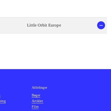
Little Orbit Europe
Afdelinger
k
Bøger
ning
Artikler
Film