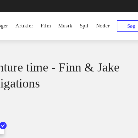
øger
Artikler
Film
Musik
Spil
Noder
Søg
ture time - Finn & Jake
tigations