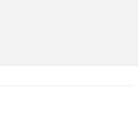
...
...