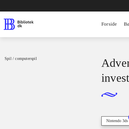
Forside
B
Spil / computerspil
Adven
inves
Nintendo 3ds