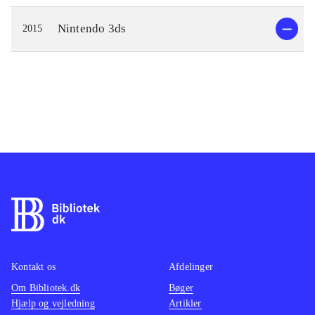
Nintendo 3ds
2015
Kontakt os
Afdelinger
Om Bibliotek.dk
Bøger
Hjælp og vejledning
Artikler