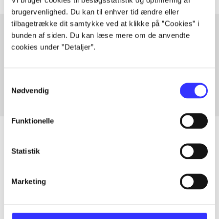
brugervenlighed. Du kan til enhver tid ændre eller
tilbagetrække dit samtykke ved at klikke på ”Cookies” i
bunden af siden. Du kan læse mere om de anvendte
cookies under ”Detaljer”.
Artikler med samme emner
Fra
Samtykkevalg
Nødvendig
Funktionelle
Statistik
Artikler
Alle registrerede artikler fordelt på udgivelser
Marketing
...