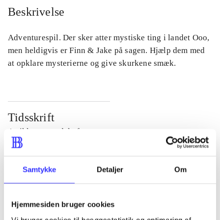
Beskrivelse
Adventurespil. Der sker atter mystiske ting i landet Ooo,
men heldigvis er Finn & Jake på sagen. Hjælp dem med
at opklare mysterierne og give skurkene smæk.
Tidsskrift
Artiklen er en del af
lorem ipsum dolor sit amet ...
Samtykke
Detaljer
Om
Tidsskrift
Artiklerne i
handler ofte om
Hjemmesiden bruger cookies
Vi bruger cookies til besøgsstatistik og optimering af