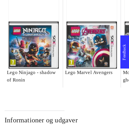
Feedback
Lego Ninjago - shadow
Lego Marvel Avengers
Mo
of Ronin
gh
Informationer og udgaver