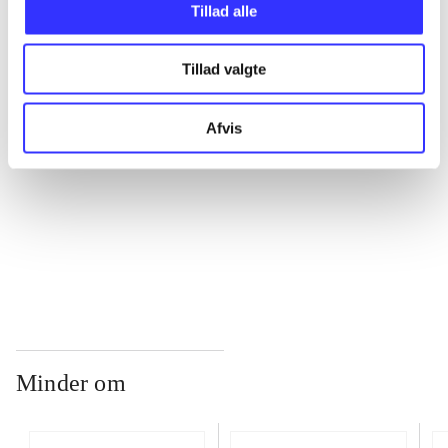
Tillad alle
...
Tillad valgte
...
Afvis
...
...
Minder om