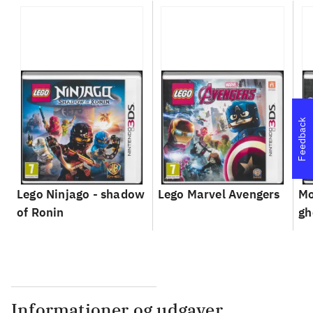
Feedback
Lego Ninjago - shadow
Lego Marvel Avengers
Mo
of Ronin
gh
Informationer og udgaver