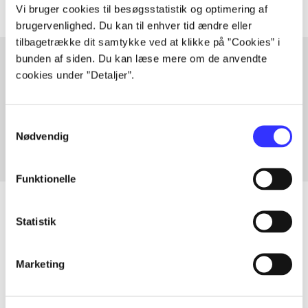
Vi bruger cookies til besøgsstatistik og optimering af
brugervenlighed. Du kan til enhver tid ændre eller
tilbagetrække dit samtykke ved at klikke på ”Cookies” i
bunden af siden. Du kan læse mere om de anvendte
cookies under ”Detaljer”.
Artikler med samme emner
Fra
Samtykkevalg
Nødvendig
Funktionelle
Statistik
Artikler
Marketing
Alle registrerede artikler fordelt på udgivelser
...