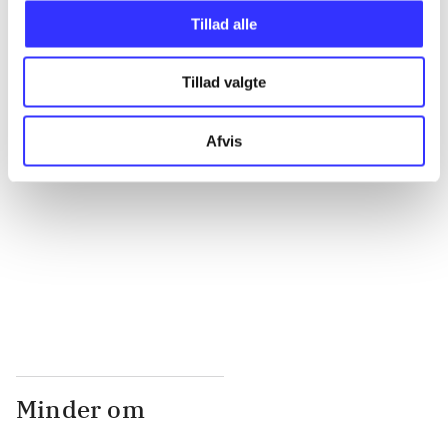
Tillad alle
...
Tillad valgte
...
Afvis
...
...
Minder om