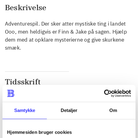
Beskrivelse
Adventurespil. Der sker atter mystiske ting i landet
Ooo, men heldigvis er Finn & Jake på sagen. Hjælp
dem med at opklare mysterierne og give skurkene
smæk.
Tidsskrift
Artiklen er en del af
lorem ipsum dolor sit amet ...
Samtykke
Detaljer
Om
Tidsskrift
Artiklerne i
handler ofte om
Hjemmesiden bruger cookies