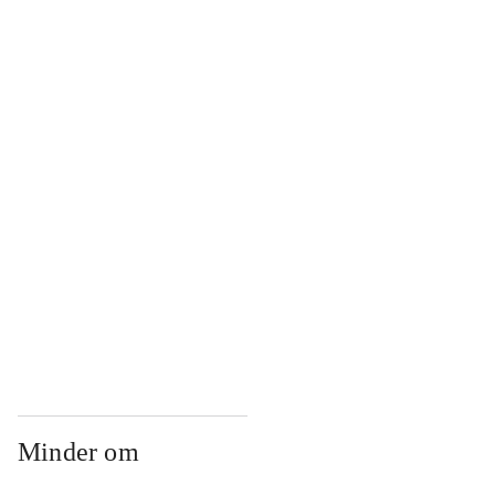
...
...
...
...
Minder om