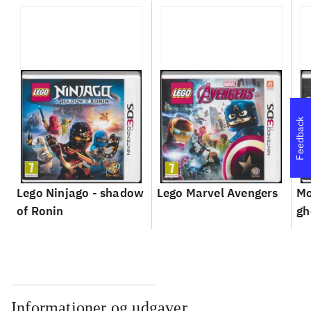
Feedback
Lego Ninjago - shadow
Lego Marvel Avengers
Mo
of Ronin
gh
Informationer og udgaver