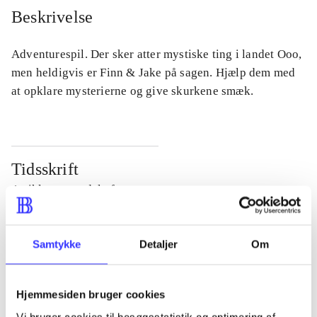
Beskrivelse
Adventurespil. Der sker atter mystiske ting i landet Ooo,
men heldigvis er Finn & Jake på sagen. Hjælp dem med
at opklare mysterierne og give skurkene smæk.
Tidsskrift
Artiklen er en del af
lorem ipsum dolor sit amet ...
Samtykke
Detaljer
Om
Tidsskrift
Artiklerne i
handler ofte om
Hjemmesiden bruger cookies
Vi bruger cookies til besøgsstatistik og optimering af