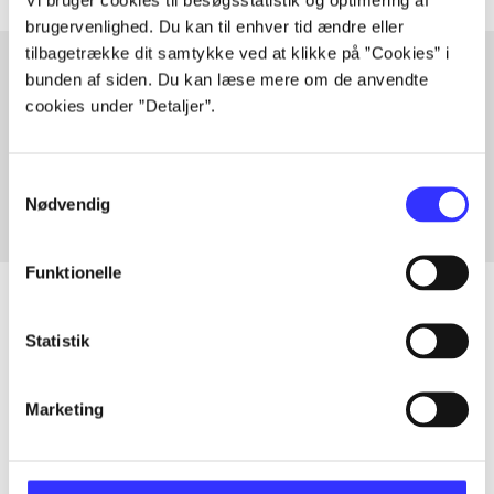
brugervenlighed. Du kan til enhver tid ændre eller
tilbagetrække dit samtykke ved at klikke på ”Cookies” i
bunden af siden. Du kan læse mere om de anvendte
cookies under ”Detaljer”.
Artikler med samme emner
Fra
Samtykkevalg
Nødvendig
Funktionelle
Statistik
Artikler
Alle registrerede artikler fordelt på udgivelser
Marketing
...