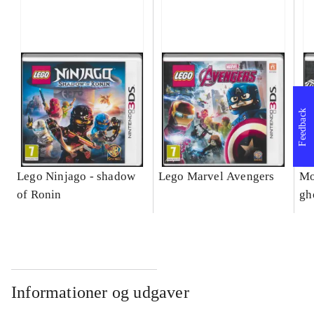
Feedback
Lego Ninjago - shadow
Lego Marvel Avengers
Mo
of Ronin
gh
Informationer og udgaver