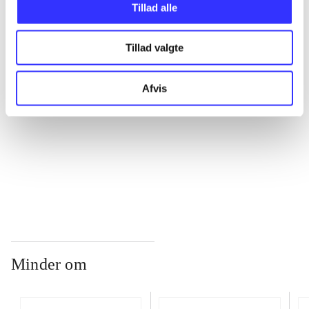
Tillad alle
...
Tillad valgte
...
Afvis
...
...
Minder om