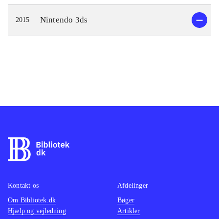
Nintendo 3ds
2015
Kontakt os
Afdelinger
Om Bibliotek.dk
Bøger
Hjælp og vejledning
Artikler