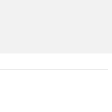
...
...