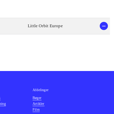
Little Orbit Europe
Afdelinger
k
Bøger
ning
Artikler
Film