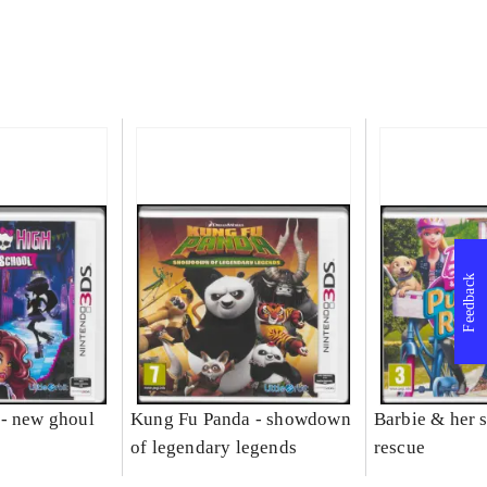
Feedback
- new ghoul
Kung Fu Panda - showdown
Barbie & her s
of legendary legends
rescue