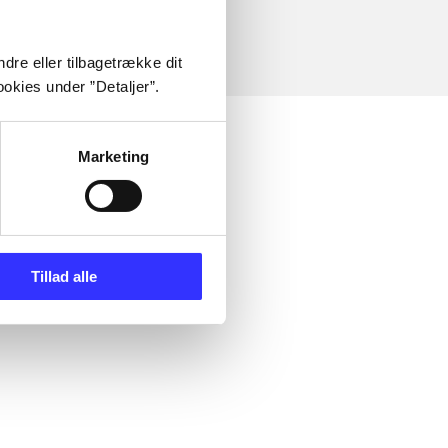
dre eller tilbagetrække dit
okies under ”Detaljer”.
Marketing
Tillad alle