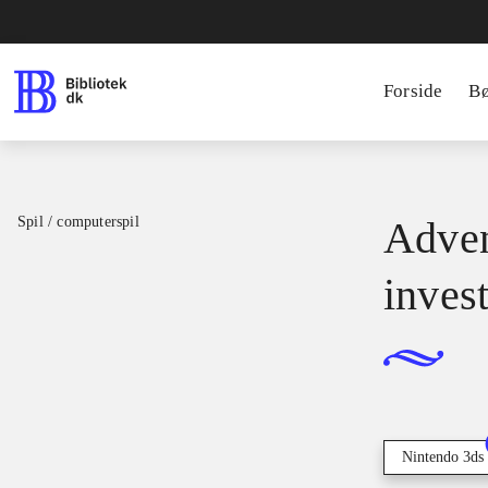
Forside
B
Spil / computerspil
Adven
inves
Nintendo 3ds