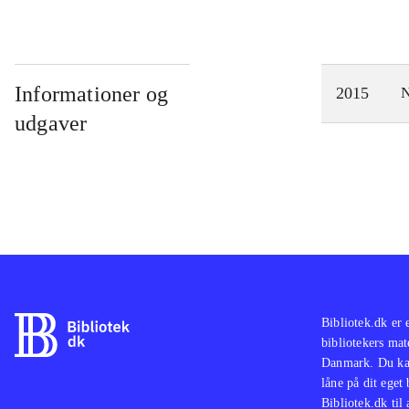
Informationer og
2015
N
udgaver
Bibliotek.dk er 
bibliotekers mat
Danmark. Du kan
låne på dit eget
Bibliotek.dk til