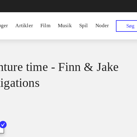
øger
Artikler
Film
Musik
Spil
Noder
Søg
ture time - Finn & Jake
tigations