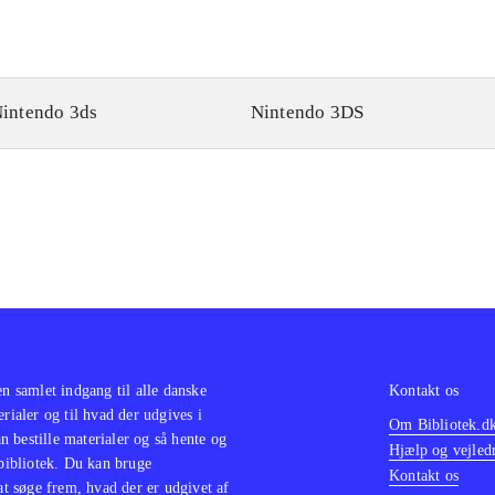
intendo 3ds
Nintendo 3DS
en samlet indgang til alle danske
Kontakt os
erialer og til hvad der udgives i
Om Bibliotek.d
 bestille materialer og så hente og
Hjælp og vejled
 bibliotek. Du kan bruge
Kontakt os
 at søge frem, hvad der er udgivet af