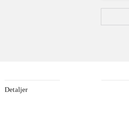
Detaljer
...
...
...
...