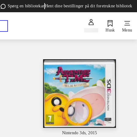
Spørg en bibliotekar
Hent dine bestillinger på dit foretrukne bibliotek
Log ind
Husk
Menu
Nintendo 3ds, 2015