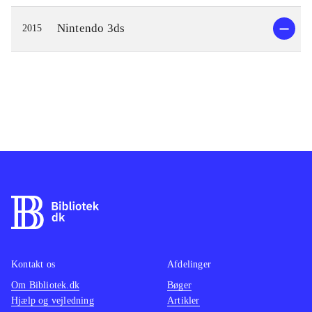
Nintendo 3ds
2015
Kontakt os
Afdelinger
Om Bibliotek.dk
Bøger
Hjælp og vejledning
Artikler