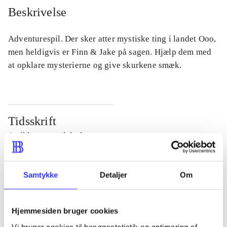
Beskrivelse
Adventurespil. Der sker atter mystiske ting i landet Ooo,
men heldigvis er Finn & Jake på sagen. Hjælp dem med
at opklare mysterierne og give skurkene smæk.
Tidsskrift
Artiklen er en del af
lorem ipsum dolor sit amet ...
Samtykke
Detaljer
Om
Tidsskrift
Artiklerne i
handler ofte om
Hjemmesiden bruger cookies
Vi bruger cookies til besøgsstatistik og optimering af