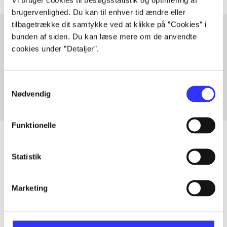
brugervenlighed. Du kan til enhver tid ændre eller
tilbagetrække dit samtykke ved at klikke på ”Cookies” i
bunden af siden. Du kan læse mere om de anvendte
cookies under ”Detaljer”.
Artikler med samme emner
Fra
Samtykkevalg
Nødvendig
Funktionelle
Statistik
Artikler
Alle registrerede artikler fordelt på udgivelser
Marketing
...