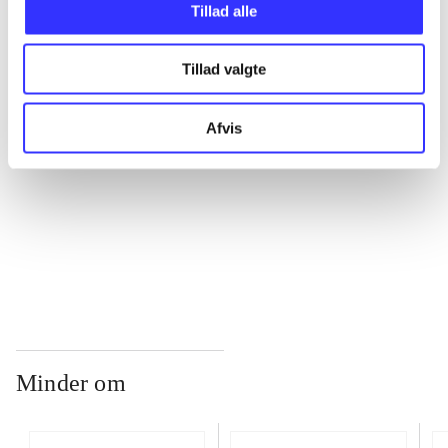
Tillad alle
...
Tillad valgte
...
Afvis
...
...
Minder om