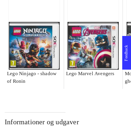
Feedback
Lego Ninjago - shadow
Lego Marvel Avengers
Mo
of Ronin
gh
Informationer og udgaver