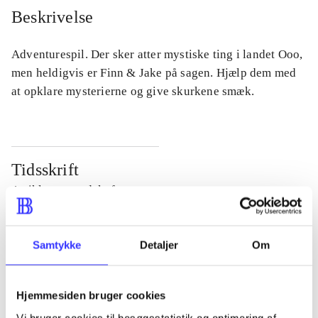
Beskrivelse
Adventurespil. Der sker atter mystiske ting i landet Ooo,
men heldigvis er Finn & Jake på sagen. Hjælp dem med
at opklare mysterierne og give skurkene smæk.
Tidsskrift
Artiklen er en del af
lorem ipsum dolor sit amet ...
Samtykke
Detaljer
Om
Tidsskrift
Artiklerne i
handler ofte om
Hjemmesiden bruger cookies
Vi bruger cookies til besøgsstatistik og optimering af