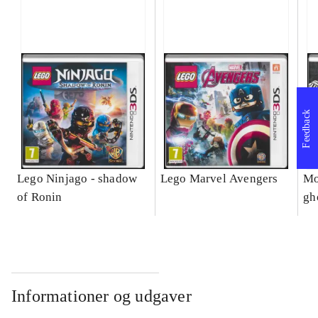
Feedback
Lego Ninjago - shadow
Lego Marvel Avengers
Mo
of Ronin
gh
Informationer og udgaver