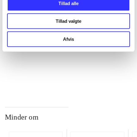
Tillad alle
...
Tillad valgte
...
Afvis
...
...
Minder om