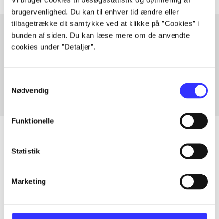
brugervenlighed. Du kan til enhver tid ændre eller
tilbagetrække dit samtykke ved at klikke på ”Cookies” i
bunden af siden. Du kan læse mere om de anvendte
cookies under ”Detaljer”.
Artikler med samme emner
Fra
Samtykkevalg
Nødvendig
Funktionelle
Statistik
Artikler
Alle registrerede artikler fordelt på udgivelser
Marketing
...