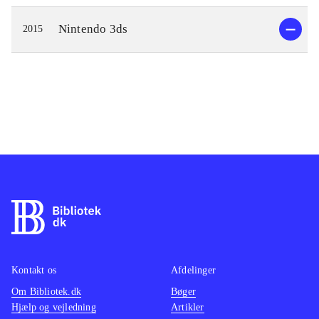
Nintendo 3ds
2015
Kontakt os
Afdelinger
Om Bibliotek.dk
Bøger
Hjælp og vejledning
Artikler