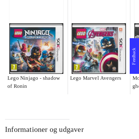
Feedback
Lego Ninjago - shadow
Lego Marvel Avengers
Mo
of Ronin
gh
Informationer og udgaver