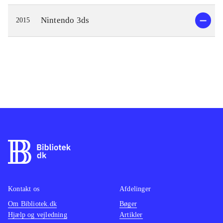
Nintendo 3ds
2015
Kontakt os
Afdelinger
Om Bibliotek.dk
Bøger
Hjælp og vejledning
Artikler