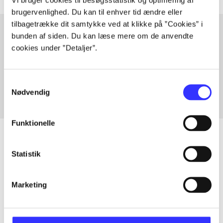
brugervenlighed. Du kan til enhver tid ændre eller
tilbagetrække dit samtykke ved at klikke på ”Cookies” i
bunden af siden. Du kan læse mere om de anvendte
cookies under ”Detaljer”.
Artikler med samme emner
Fra
Samtykkevalg
Nødvendig
Funktionelle
Statistik
Artikler
Alle registrerede artikler fordelt på udgivelser
Marketing
...