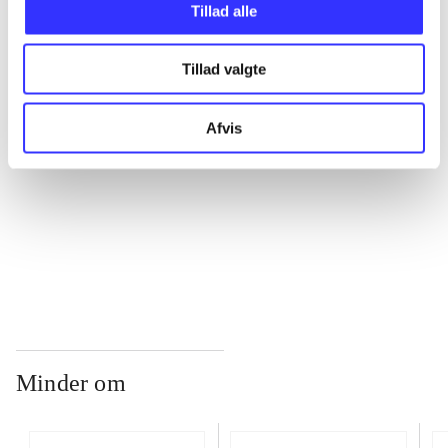
Tillad alle
...
Tillad valgte
...
Afvis
...
...
Minder om