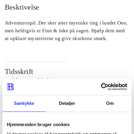
Beskrivelse
Adventurespil. Der sker atter mystiske ting i landet Ooo,
men heldigvis er Finn & Jake på sagen. Hjælp dem med
at opklare mysterierne og give skurkene smæk.
Tidsskrift
Artiklen er en del af
lorem ipsum dolor sit amet ...
Samtykke
Detaljer
Om
Tidsskrift
Artiklerne i
handler ofte om
Hjemmesiden bruger cookies
Vi bruger cookies til besøgsstatistik og optimering af