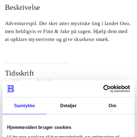
Beskrivelse
Adventurespil. Der sker atter mystiske ting i landet Ooo,
men heldigvis er Finn & Jake på sagen. Hjælp dem med
at opklare mysterierne og give skurkene smæk.
Tidsskrift
Artiklen er en del af
lorem ipsum dolor sit amet ...
Samtykke
Detaljer
Om
Tidsskrift
Artiklerne i
handler ofte om
Hjemmesiden bruger cookies
Vi bruger cookies til besøgsstatistik og optimering af