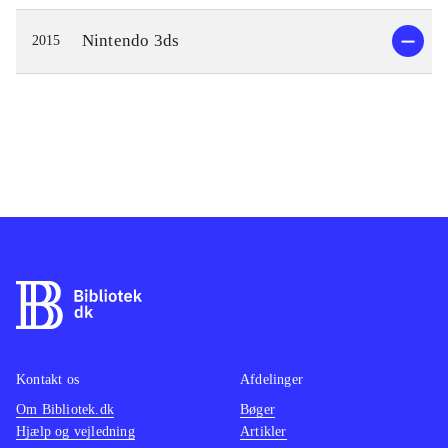
Nintendo 3ds
2015
Kontakt os
Afdelinger
Om Bibliotek.dk
Bøger
Hjælp og vejledning
Artikler