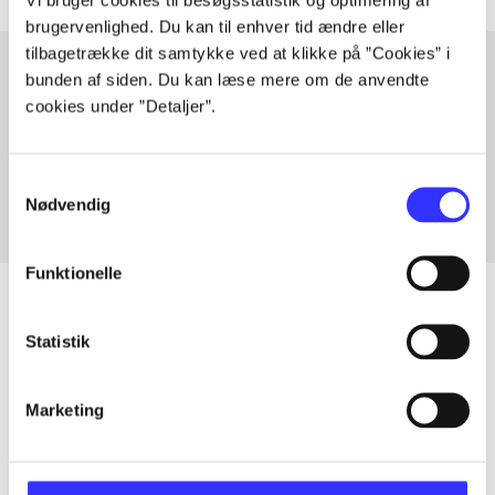
brugervenlighed. Du kan til enhver tid ændre eller
tilbagetrække dit samtykke ved at klikke på ”Cookies” i
bunden af siden. Du kan læse mere om de anvendte
cookies under ”Detaljer”.
Artikler med samme emner
Fra
Samtykkevalg
Nødvendig
Funktionelle
Statistik
Artikler
Alle registrerede artikler fordelt på udgivelser
Marketing
...