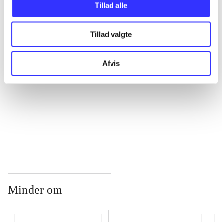
Tillad alle
...
Tillad valgte
...
Afvis
...
...
Minder om