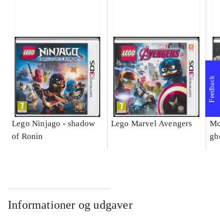
Feedback
Lego Ninjago - shadow
Lego Marvel Avengers
Mo
of Ronin
gh
Informationer og udgaver