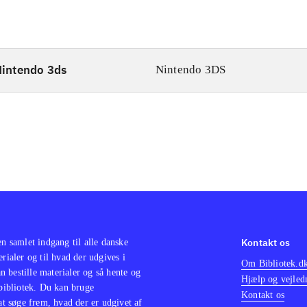
intendo 3ds
Nintendo 3DS
Kontakt os
en samlet indgang til alle danske
erialer og til hvad der udgives i
Om Bibliotek.d
 bestille materialer og så hente og
Hjælp og vejled
 bibliotek. Du kan bruge
Kontakt os
 at søge frem, hvad der er udgivet af