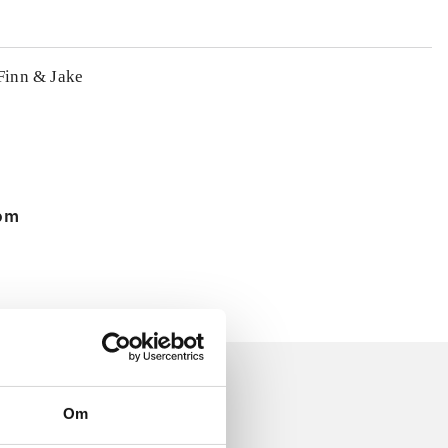
 Finn & Jake
 om
Om