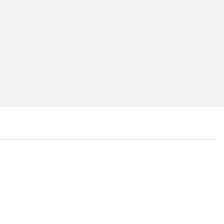
...
...