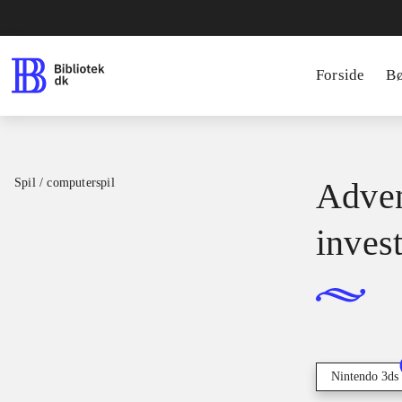
Forside
B
Spil / computerspil
Adven
inves
Nintendo 3ds