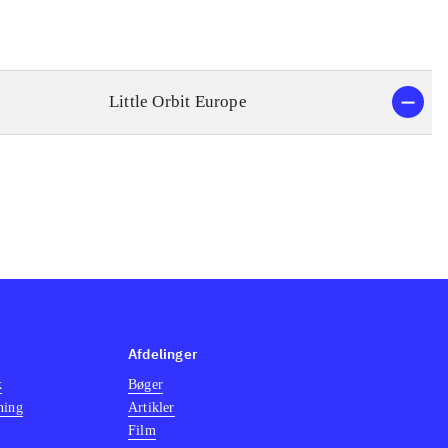
Little Orbit Europe
Afdelinger
k
Bøger
ning
Artikler
Film