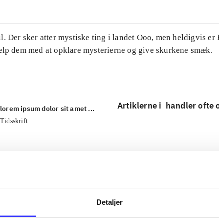
. Der sker atter mystiske ting i landet Ooo, men heldigvis er
ælp dem med at opklare mysterierne og give skurkene smæk.
Artiklerne i
handler ofte
lorem ipsum dolor sit amet ...
Tidsskrift
Detaljer