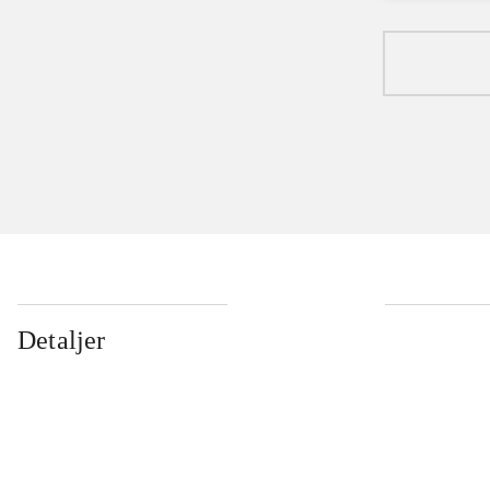
Detaljer
...
...
...
...