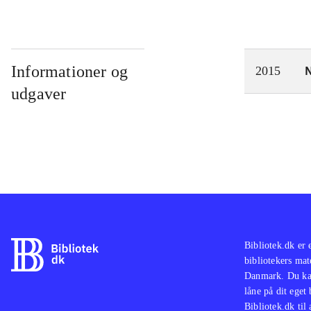
Informationer og
N
2015
udgaver
Bibliotek.dk er 
bibliotekers mat
Danmark. Du kan
låne på dit eget
Bibliotek.dk til