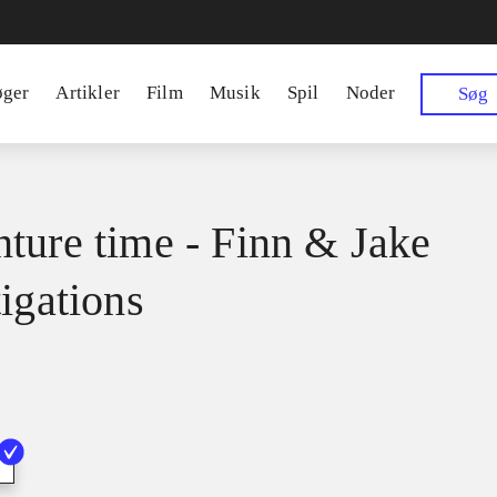
øger
Artikler
Film
Musik
Spil
Noder
Søg
ture time - Finn & Jake
tigations