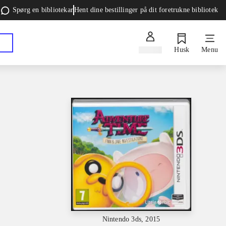
Spørg en bibliotekar
Hent dine bestillinger på dit foretrukne bibliotek
Log ind
Husk
Menu
Nintendo 3ds, 2015