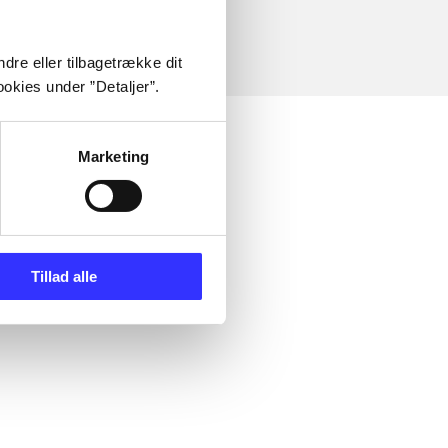
dre eller tilbagetrække dit
okies under ”Detaljer”.
Marketing
Tillad alle