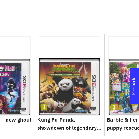
Feedback
 - new ghoul
Kung Fu Panda -
Barbie & her 
showdown of legendary
puppy rescu
legends