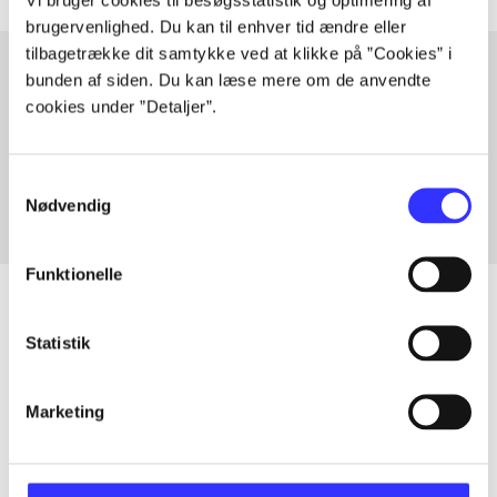
brugervenlighed. Du kan til enhver tid ændre eller
tilbagetrække dit samtykke ved at klikke på ”Cookies” i
bunden af siden. Du kan læse mere om de anvendte
cookies under ”Detaljer”.
Artikler med samme emner
Fra
Samtykkevalg
Nødvendig
Funktionelle
Statistik
Artikler
Alle registrerede artikler fordelt på udgivelser
Marketing
...