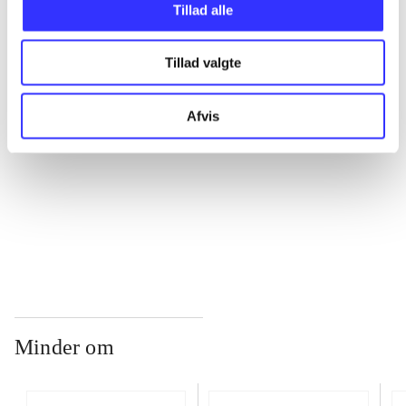
Tillad alle
...
Tillad valgte
...
Afvis
...
...
Minder om