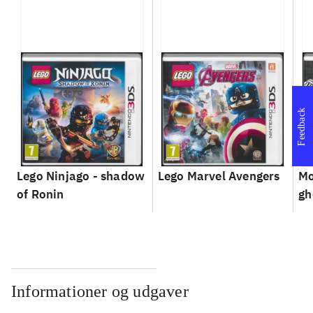
Feedback
Lego Ninjago - shadow
Lego Marvel Avengers
Mo
of Ronin
gh
Informationer og udgaver