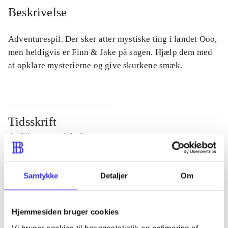
Beskrivelse
Adventurespil. Der sker atter mystiske ting i landet Ooo,
men heldigvis er Finn & Jake på sagen. Hjælp dem med
at opklare mysterierne og give skurkene smæk.
Tidsskrift
Artiklen er en del af
lorem ipsum dolor sit amet ...
Samtykke
Detaljer
Om
Tidsskrift
Artiklerne i
handler ofte om
Hjemmesiden bruger cookies
Vi bruger cookies til besøgsstatistik og optimering af