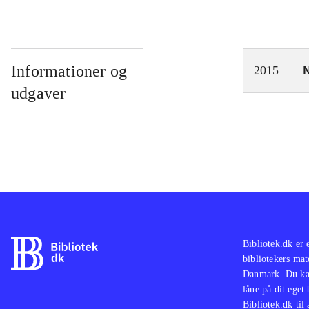
Informationer og
N
2015
udgaver
Bibliotek.dk er 
bibliotekers mat
Danmark. Du kan
låne på dit eget
Bibliotek.dk til