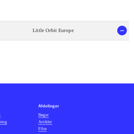
Little Orbit Europe
Afdelinger
k
Bøger
ning
Artikler
Film