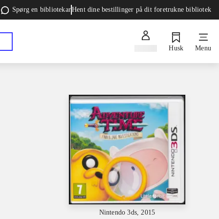
Spørg en bibliotekar
Hent dine bestillinger på dit foretrukne bibliotek
Log ind
Husk
Menu
Nintendo 3ds, 2015