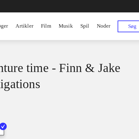
øger
Artikler
Film
Musik
Spil
Noder
Søg
ture time - Finn & Jake
tigations