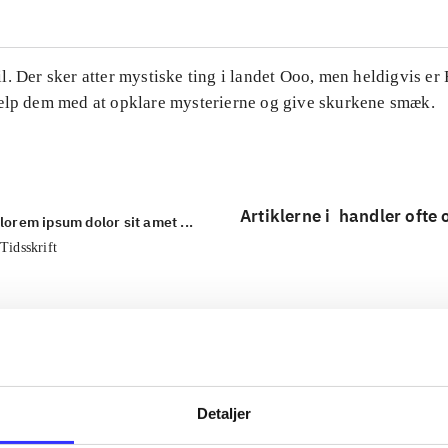
. Der sker atter mystiske ting i landet Ooo, men heldigvis er
ælp dem med at opklare mysterierne og give skurkene smæk.
Artiklerne i
handler ofte
lorem ipsum dolor sit amet ...
Tidsskrift
Detaljer