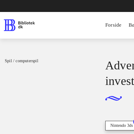
Forside
B
Spil / computerspil
Adven
inves
Nintendo 3ds