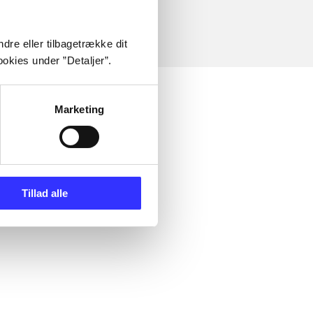
dre eller tilbagetrække dit
okies under ”Detaljer”.
Marketing
Tillad alle