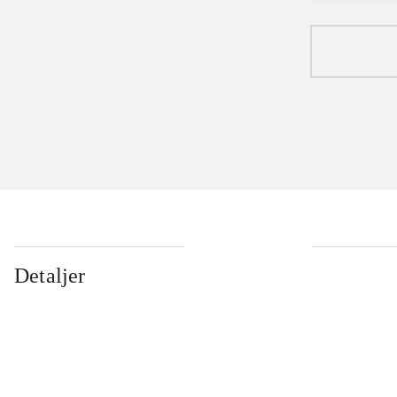
Detaljer
...
...
...
...