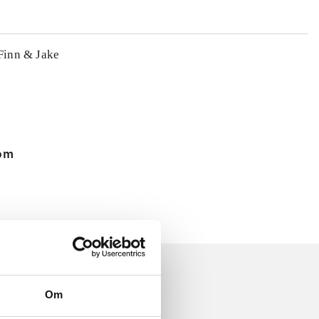
 Finn & Jake
 om
Om