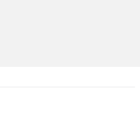
...
...