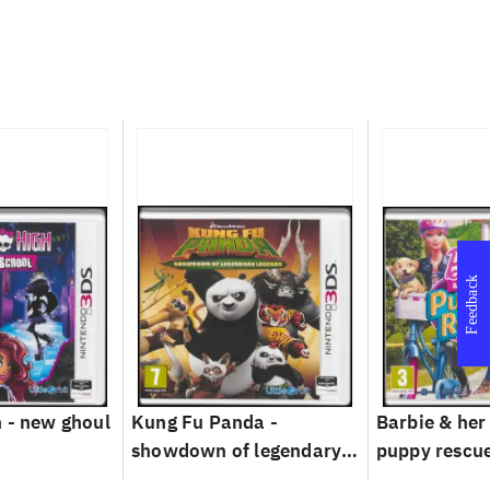
Feedback
 - new ghoul
Kung Fu Panda -
Barbie & her 
showdown of legendary
puppy rescu
legends