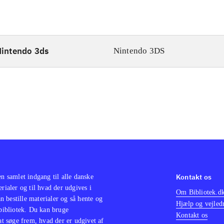
intendo 3ds
Nintendo 3DS
Kontakt os
en samlet indgang til alle danske
erialer og til hvad der udgives i
Om Bibliotek.d
 bestille materialer og så hente og
Hjælp og vejled
 bibliotek. Du kan bruge
Kontakt os
 at søge frem, hvad der er udgivet af