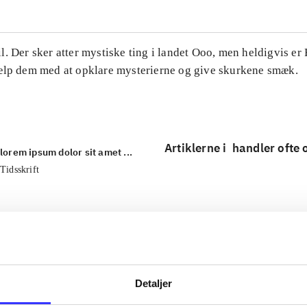
. Der sker atter mystiske ting i landet Ooo, men heldigvis er
ælp dem med at opklare mysterierne og give skurkene smæk.
Artiklerne i
handler ofte
lorem ipsum dolor sit amet ...
Tidsskrift
Detaljer