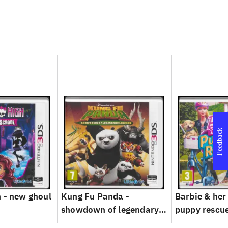
Feedback
 - new ghoul
Kung Fu Panda -
Barbie & her 
showdown of legendary
puppy rescu
legends