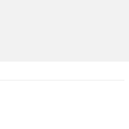
...
...