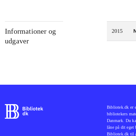
Informationer og
N
2015
udgaver
Bibliotek.dk er 
bibliotekers mat
Danmark. Du kan
låne på dit eget
Bibliotek.dk til