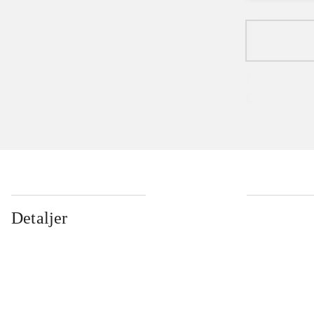
Detaljer
...
...
...
...