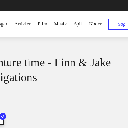
øger
Artikler
Film
Musik
Spil
Noder
Søg
ture time - Finn & Jake
tigations