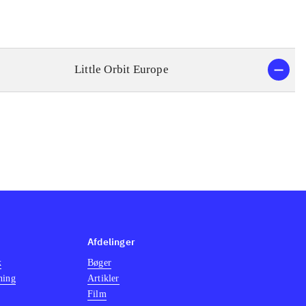
Little Orbit Europe
Afdelinger
k
Bøger
ning
Artikler
Film