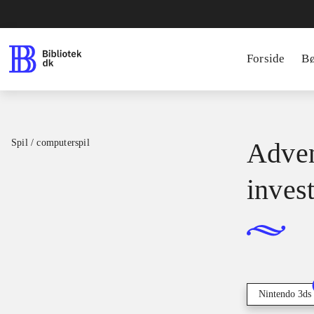
Forside
B
Spil / computerspil
Adven
inves
Nintendo 3ds