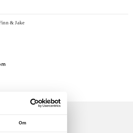
 Finn & Jake
 om
Om