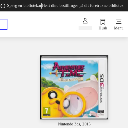
Spørg en bibliotekar
Hent dine bestillinger på dit foretrukne bibliotek
Log ind
Husk
Menu
Nintendo 3ds, 2015