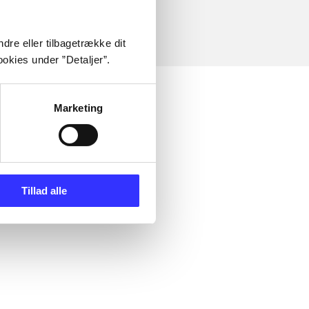
dre eller tilbagetrække dit
okies under ”Detaljer”.
Marketing
Tillad alle