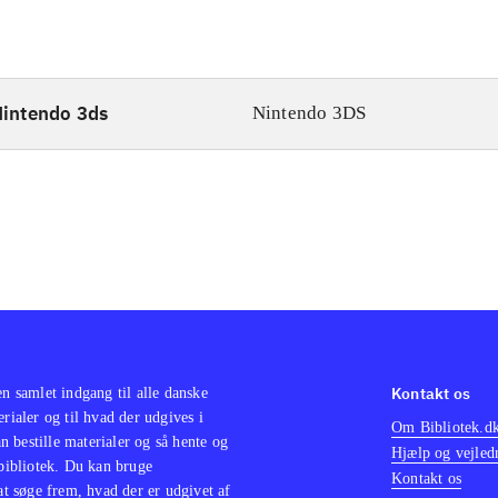
intendo 3ds
Nintendo 3DS
Kontakt os
en samlet indgang til alle danske
erialer og til hvad der udgives i
Om Bibliotek.d
 bestille materialer og så hente og
Hjælp og vejled
 bibliotek. Du kan bruge
Kontakt os
 at søge frem, hvad der er udgivet af