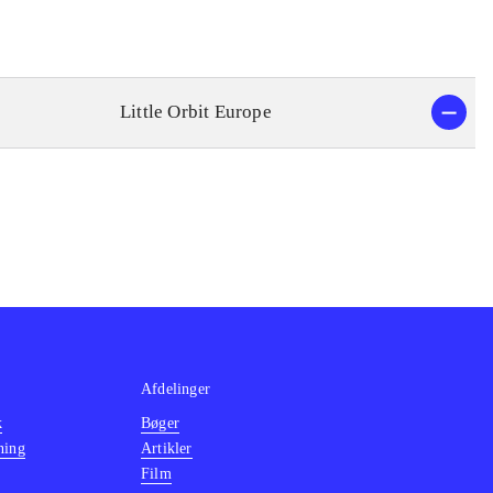
Little Orbit Europe
Afdelinger
k
Bøger
ning
Artikler
Film