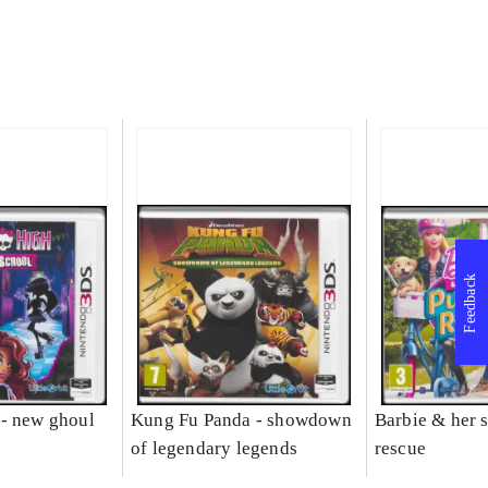
Feedback
- new ghoul
Kung Fu Panda - showdown
Barbie & her s
of legendary legends
rescue