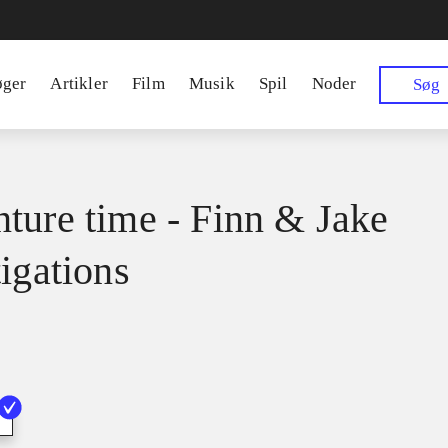
øger
Artikler
Film
Musik
Spil
Noder
Søg
ture time - Finn & Jake
tigations