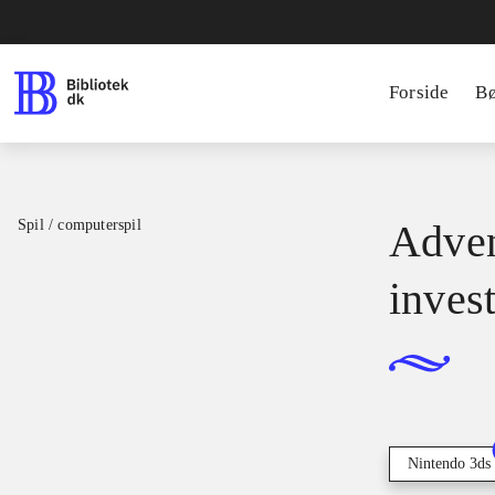
Forside
B
Spil / computerspil
Adven
inves
Nintendo 3ds