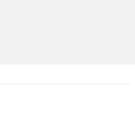
...
...