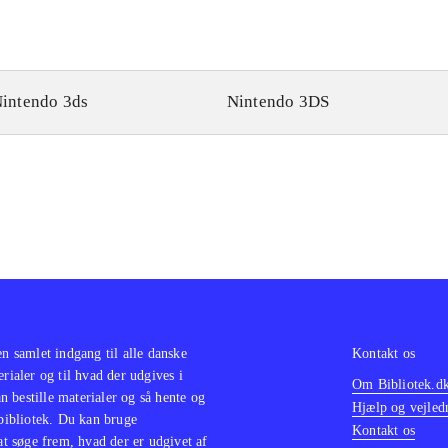
intendo 3ds
Nintendo 3DS
en samlet indgang til alle danske
Kontakt os
erialer og til hvad der udgives i
Om Bibliotek.d
 bestille materialer og så hente og
Hjælp og vejled
 bibliotek. Du kan bruge
Kontakt os
 at søge frem, hvad der er udgivet af