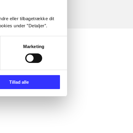
dre eller tilbagetrække dit
okies under ”Detaljer”.
Marketing
Tillad alle