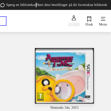
Spørg en bibliotekar
Hent dine bestillinger på dit foretrukne bibliotek
Log ind
Husk
Menu
Nintendo 3ds, 2015