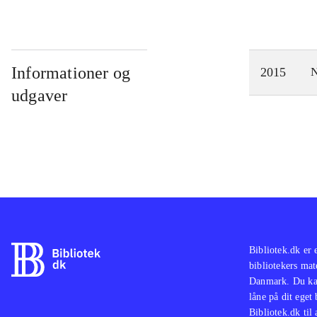
Informationer og
2015
N
udgaver
Bibliotek.dk er 
bibliotekers mat
Danmark. Du kan
låne på dit eget
Bibliotek.dk til