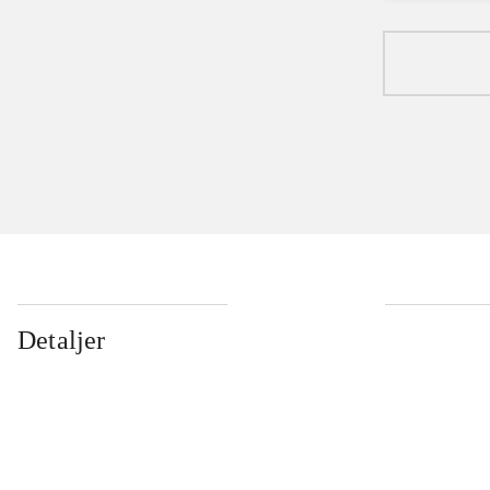
Detaljer
...
...
...
...