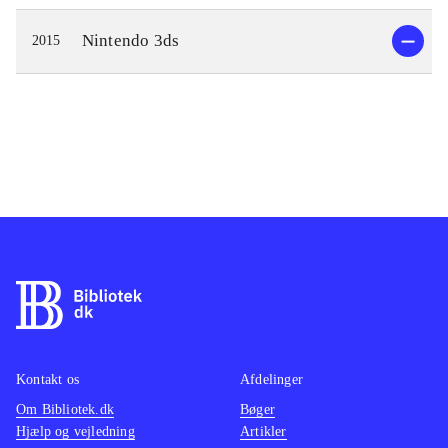
Nintendo 3ds
2015
Kontakt os
Afdelinger
Om Bibliotek.dk
Bøger
Hjælp og vejledning
Artikler