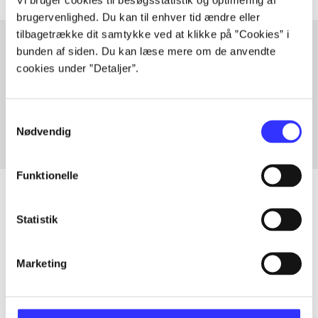
brugervenlighed. Du kan til enhver tid ændre eller
tilbagetrække dit samtykke ved at klikke på ”Cookies” i
bunden af siden. Du kan læse mere om de anvendte
cookies under ”Detaljer”.
Artikler med samme emner
Fra
Samtykkevalg
Nødvendig
Funktionelle
Statistik
Artikler
Alle registrerede artikler fordelt på udgivelser
Marketing
...