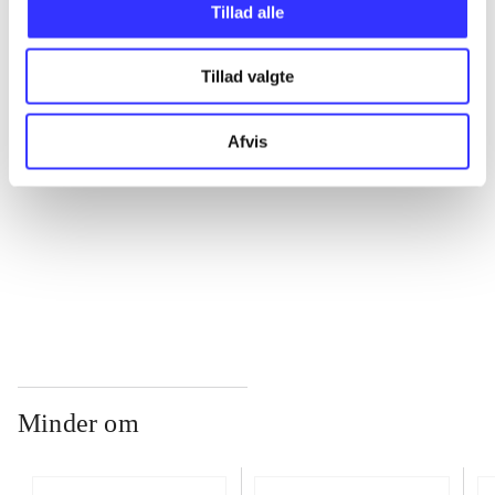
Tillad alle
...
Tillad valgte
...
Afvis
...
...
Minder om