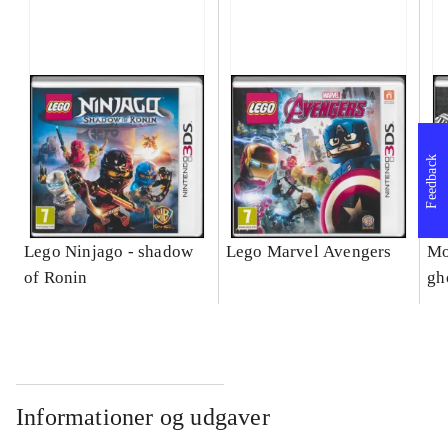
Feedback
Lego Ninjago - shadow
Lego Marvel Avengers
Mo
of Ronin
gh
Informationer og udgaver