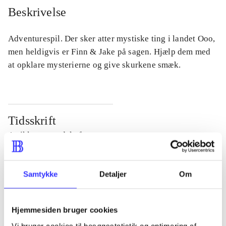
Beskrivelse
Adventurespil. Der sker atter mystiske ting i landet Ooo,
men heldigvis er Finn & Jake på sagen. Hjælp dem med
at opklare mysterierne og give skurkene smæk.
Tidsskrift
Artiklen er en del af
lorem ipsum dolor sit amet ...
Samtykke
Detaljer
Om
Tidsskrift
Artiklerne i
handler ofte om
Hjemmesiden bruger cookies
Vi bruger cookies til besøgsstatistik og optimering af