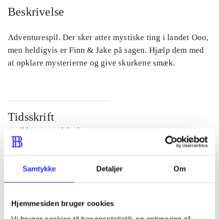
Beskrivelse
Adventurespil. Der sker atter mystiske ting i landet Ooo,
men heldigvis er Finn & Jake på sagen. Hjælp dem med
at opklare mysterierne og give skurkene smæk.
Tidsskrift
Artiklen er en del af
lorem ipsum dolor sit amet ...
Samtykke
Detaljer
Om
Tidsskrift
Artiklerne i
handler ofte om
Hjemmesiden bruger cookies
Vi bruger cookies til besøgsstatistik og optimering af