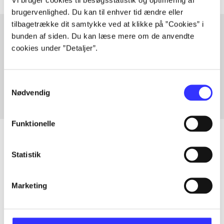
brugervenlighed. Du kan til enhver tid ændre eller
tilbagetrække dit samtykke ved at klikke på ”Cookies” i
bunden af siden. Du kan læse mere om de anvendte
cookies under ”Detaljer”.
Artikler med samme emner
Fra
Samtykkevalg
Nødvendig
Funktionelle
Statistik
Artikler
Alle registrerede artikler fordelt på udgivelser
Marketing
...