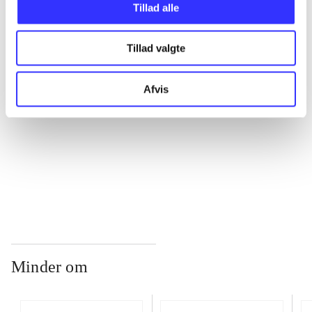
Tillad alle
...
Tillad valgte
...
Afvis
...
...
Minder om