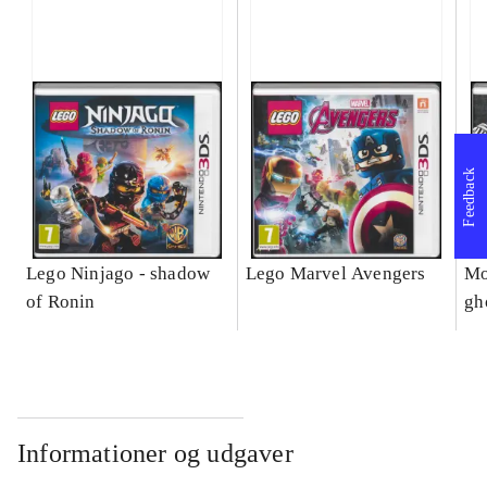
Feedback
Lego Ninjago - shadow
Lego Marvel Avengers
Mo
of Ronin
gh
Informationer og udgaver