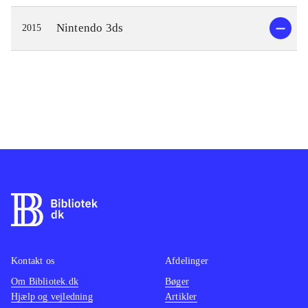
Nintendo 3ds
2015
Kontakt os
Afdelinger
Om Bibliotek.dk
Bøger
Hjælp og vejledning
Artikler