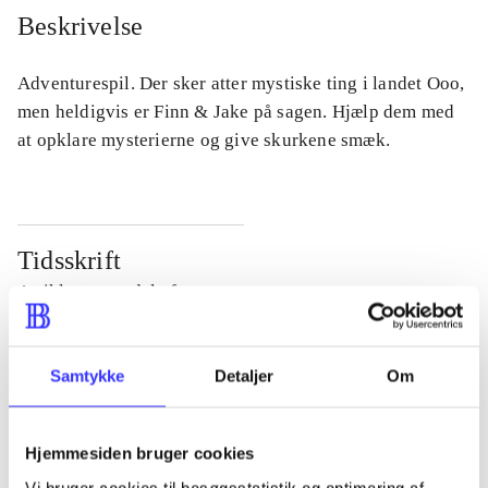
Beskrivelse
Adventurespil. Der sker atter mystiske ting i landet Ooo,
men heldigvis er Finn & Jake på sagen. Hjælp dem med
at opklare mysterierne og give skurkene smæk.
Tidsskrift
Artiklen er en del af
lorem ipsum dolor sit amet ...
Samtykke
Detaljer
Om
Tidsskrift
Artiklerne i
handler ofte om
Hjemmesiden bruger cookies
Vi bruger cookies til besøgsstatistik og optimering af