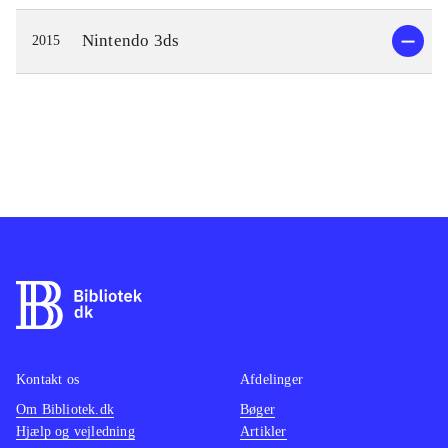
Nintendo 3ds
2015
Kontakt os
Afdelinger
Om Bibliotek.dk
Bøger
Hjælp og vejledning
Artikler