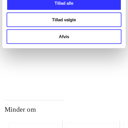
Tillad alle
...
Tillad valgte
...
Afvis
...
...
Minder om