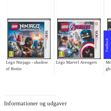
Feedback
Lego Ninjago - shadow
Lego Marvel Avengers
Mo
of Ronin
gh
Informationer og udgaver