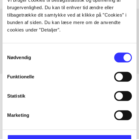
brugervenlighed. Du kan til enhver tid ændre eller
tilbagetrække dit samtykke ved at klikke på ”Cookies” i
bunden af siden. Du kan læse mere om de anvendte
cookies under ”Detaljer”.
Artikler med samme emner
Fra
Samtykkevalg
Nødvendig
Funktionelle
Statistik
Artikler
Alle registrerede artikler fordelt på udgivelser
Marketing
...