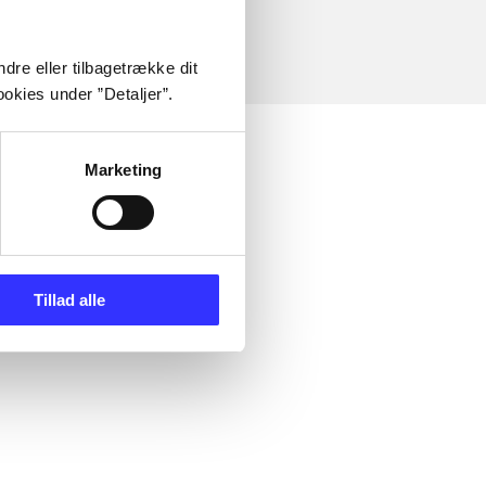
dre eller tilbagetrække dit
okies under ”Detaljer”.
Marketing
Tillad alle