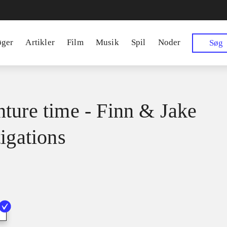
øger
Artikler
Film
Musik
Spil
Noder
Søg
ture time - Finn & Jake
tigations