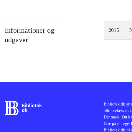
Informationer og
2015
N
udgaver
Bibliotek.dk er 
bibliotekers mat
Danmark. Du kan
låne på dit eget
Bibliotek.dk til