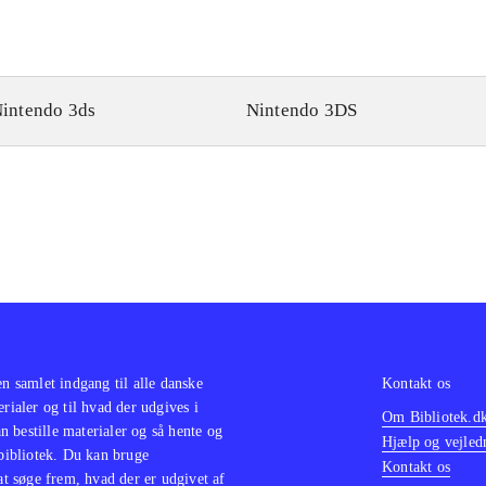
intendo 3ds
Nintendo 3DS
en samlet indgang til alle danske
Kontakt os
erialer og til hvad der udgives i
Om Bibliotek.d
 bestille materialer og så hente og
Hjælp og vejled
 bibliotek. Du kan bruge
Kontakt os
 at søge frem, hvad der er udgivet af