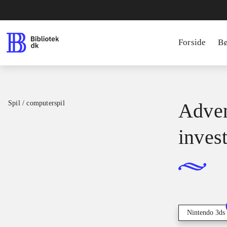
Forside
B
Spil / computerspil
Adven
inves
Nintendo 3ds