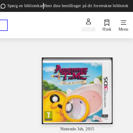
Spørg en bibliotekar
Hent dine bestillinger på dit foretrukne bibliotek
Log ind
Husk
Menu
Nintendo 3ds, 2015