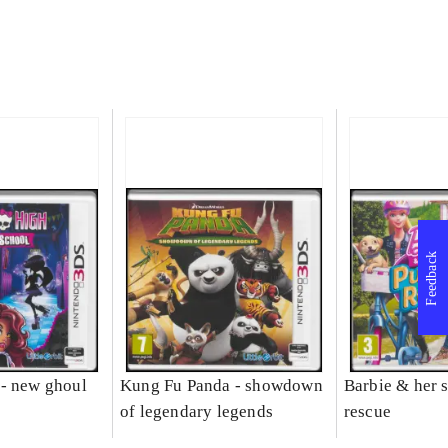
Feedback
- new ghoul
Kung Fu Panda - showdown
Barbie & her s
of legendary legends
rescue