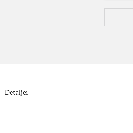
Detaljer
...
...
...
...