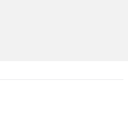
...
...