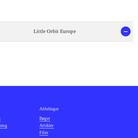
Little Orbit Europe
Afdelinger
k
Bøger
ning
Artikler
Film