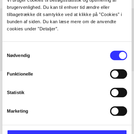
brugervenlighed. Du kan til enhver tid ændre eller
tilbagetrække dit samtykke ved at klikke på ”Cookies” i
bunden af siden. Du kan læse mere om de anvendte
cookies under ”Detaljer”.
Artikler med samme emner
Fra
Samtykkevalg
Nødvendig
Funktionelle
Statistik
Artikler
Alle registrerede artikler fordelt på udgivelser
Marketing
...