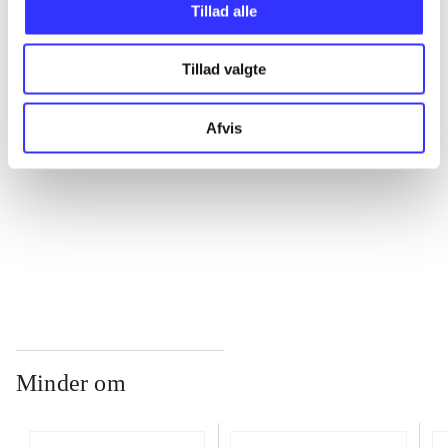
Tillad alle
...
Tillad valgte
...
Afvis
...
...
Minder om