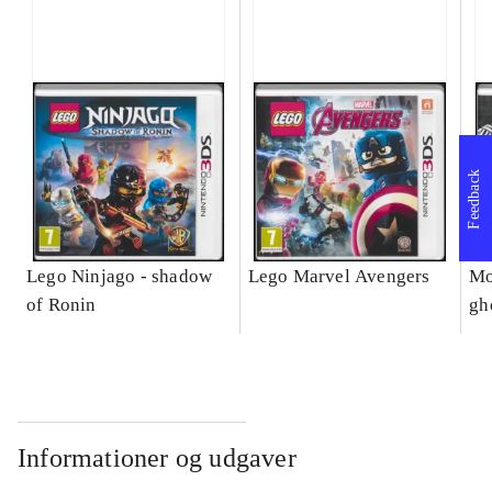
Feedback
Lego Ninjago - shadow
Lego Marvel Avengers
Mo
of Ronin
gh
Informationer og udgaver