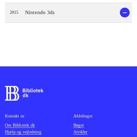
Nintendo 3ds
2015
Kontakt os
Afdelinger
Om Bibliotek.dk
Bøger
Hjælp og vejledning
Artikler