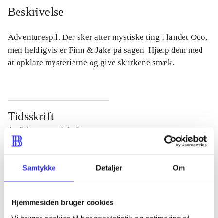
Beskrivelse
Adventurespil. Der sker atter mystiske ting i landet Ooo,
men heldigvis er Finn & Jake på sagen. Hjælp dem med
at opklare mysterierne og give skurkene smæk.
Tidsskrift
Artiklen er en del af
lorem ipsum dolor sit amet ...
Samtykke
Detaljer
Om
Tidsskrift
Artiklerne i
handler ofte om
Hjemmesiden bruger cookies
Vi bruger cookies til besøgsstatistik og optimering af