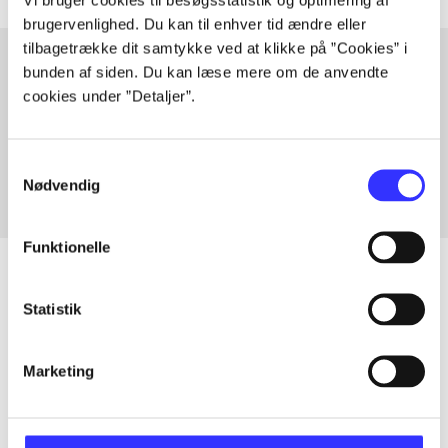
brugervenlighed. Du kan til enhver tid ændre eller
tilbagetrække dit samtykke ved at klikke på ”Cookies” i
bunden af siden. Du kan læse mere om de anvendte
cookies under ”Detaljer”.
Artikler med samme emner
Fra
Samtykkevalg
Nødvendig
Funktionelle
Statistik
Artikler
Alle registrerede artikler fordelt på udgivelser
Marketing
...