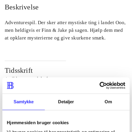
Beskrivelse
Adventurespil. Der sker atter mystiske ting i landet Ooo,
men heldigvis er Finn & Jake på sagen. Hjælp dem med
at opklare mysterierne og give skurkene smæk.
Tidsskrift
Artiklen er en del af
lorem ipsum dolor sit amet ...
Samtykke
Detaljer
Om
Tidsskrift
Artiklerne i
handler ofte om
Hjemmesiden bruger cookies
Vi bruger cookies til besøgsstatistik og optimering af