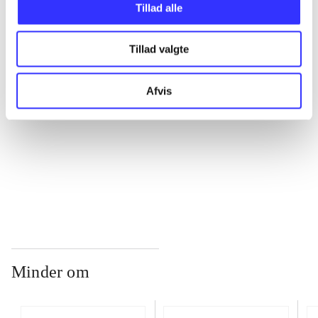
Tillad alle
...
Tillad valgte
...
Afvis
...
...
Minder om