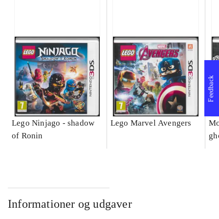
Feedback
Lego Ninjago - shadow
Lego Marvel Avengers
Mo
of Ronin
gh
Informationer og udgaver