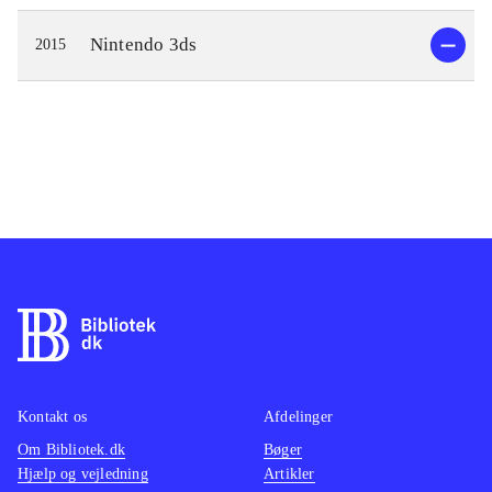
Nintendo 3ds
2015
Kontakt os
Afdelinger
Om Bibliotek.dk
Bøger
Hjælp og vejledning
Artikler