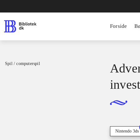
Forside
B
Spil / computerspil
Adven
inves
Nintendo 3ds