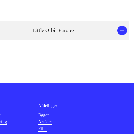
Little Orbit Europe
Afdelinger
k
Bøger
ning
Artikler
Film