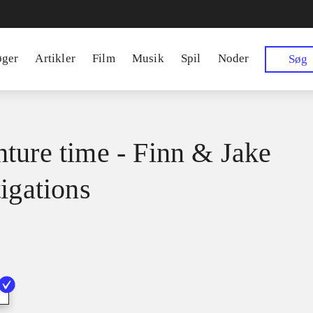
øger
Artikler
Film
Musik
Spil
Noder
Søg
ture time - Finn & Jake
tigations