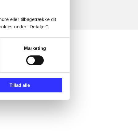
dre eller tilbagetrække dit
okies under ”Detaljer”.
Marketing
Tillad alle