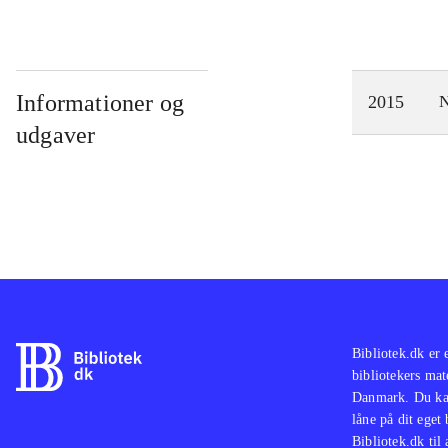
Informationer og
2015
N
udgaver
Bibliotek.dk er 
bibliotekers mat
Danmark. Du kan
låne på dit eget
Bibliotek.dk til