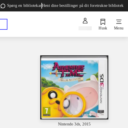
Spørg en bibliotekar
Hent dine bestillinger på dit foretrukne bibliotek
Log ind
Husk
Menu
Nintendo 3ds, 2015