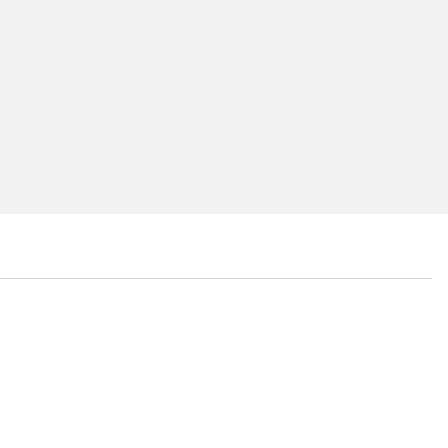
...
...