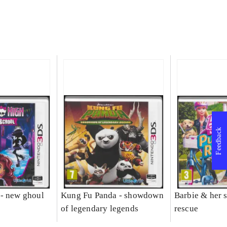
Feedback
- new ghoul
Kung Fu Panda - showdown
Barbie & her s
of legendary legends
rescue