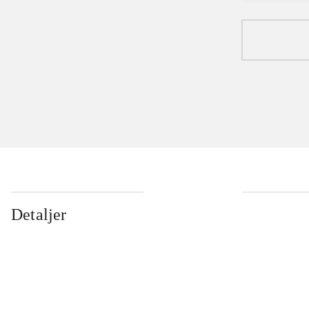
Detaljer
...
...
...
...