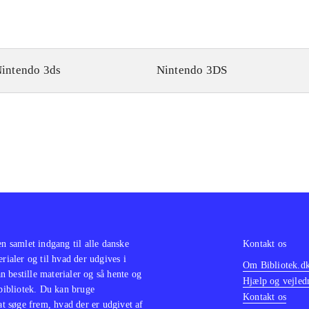
intendo 3ds
Nintendo 3DS
en samlet indgang til alle danske
Kontakt os
erialer og til hvad der udgives i
Om Bibliotek.d
 bestille materialer og så hente og
Hjælp og vejled
 bibliotek. Du kan bruge
Kontakt os
 at søge frem, hvad der er udgivet af