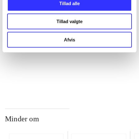
Tillad alle
...
Tillad valgte
...
Afvis
...
...
Minder om