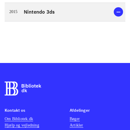
Nintendo 3ds
2015
Kontakt os
Afdelinger
Om Bibliotek.dk
Bøger
Hjælp og vejledning
Artikler