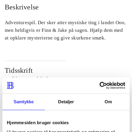
Beskrivelse
Adventurespil. Der sker atter mystiske ting i landet Ooo,
men heldigvis er Finn & Jake på sagen. Hjælp dem med
at opklare mysterierne og give skurkene smæk.
Tidsskrift
Artiklen er en del af
lorem ipsum dolor sit amet ...
Samtykke
Detaljer
Om
Tidsskrift
Artiklerne i
handler ofte om
Hjemmesiden bruger cookies
Vi bruger cookies til besøgsstatistik og optimering af