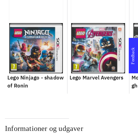
Feedback
Lego Ninjago - shadow
Lego Marvel Avengers
Mo
of Ronin
gh
Informationer og udgaver