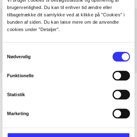
brugervenlighed. Du kan til enhver tid ændre eller
tilbagetrække dit samtykke ved at klikke på ”Cookies” i
bunden af siden. Du kan læse mere om de anvendte
cookies under ”Detaljer”.
Artikler med samme emner
Fra
Samtykkevalg
Nødvendig
Funktionelle
Statistik
Artikler
Alle registrerede artikler fordelt på udgivelser
Marketing
...