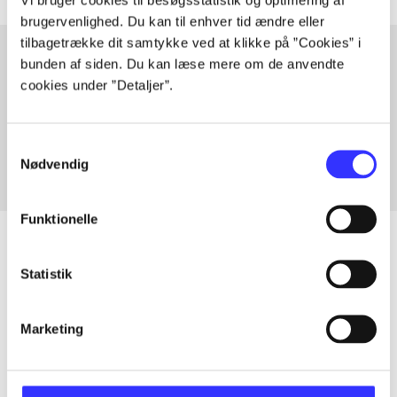
brugervenlighed. Du kan til enhver tid ændre eller
tilbagetrække dit samtykke ved at klikke på ”Cookies” i
bunden af siden. Du kan læse mere om de anvendte
cookies under ”Detaljer”.
Artikler med samme emner
Fra
Samtykkevalg
Nødvendig
Funktionelle
Statistik
Artikler
Alle registrerede artikler fordelt på udgivelser
Marketing
...