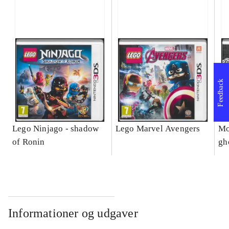
Feedback
Lego Ninjago - shadow
Lego Marvel Avengers
Mo
of Ronin
gh
Informationer og udgaver