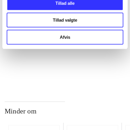
Tillad alle
...
Tillad valgte
...
Afvis
...
...
Minder om