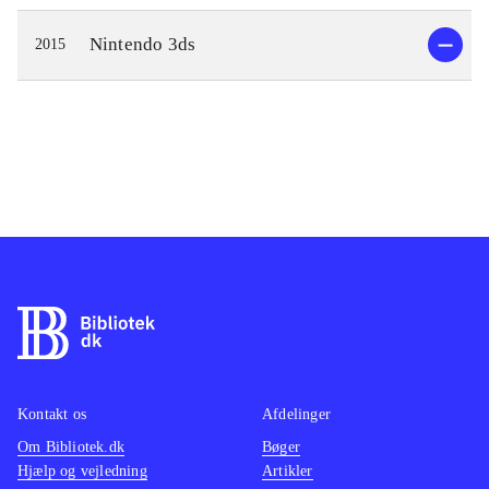
Nintendo 3ds
2015
Kontakt os
Afdelinger
Om Bibliotek.dk
Bøger
Hjælp og vejledning
Artikler