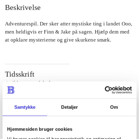
Beskrivelse
Adventurespil. Der sker atter mystiske ting i landet Ooo,
men heldigvis er Finn & Jake på sagen. Hjælp dem med
at opklare mysterierne og give skurkene smæk.
Tidsskrift
Artiklen er en del af
lorem ipsum dolor sit amet ...
Samtykke
Detaljer
Om
Tidsskrift
Artiklerne i
handler ofte om
Hjemmesiden bruger cookies
Vi bruger cookies til besøgsstatistik og optimering af