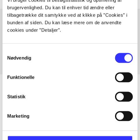
brugervenlighed. Du kan til enhver tid ændre eller
tilbagetrække dit samtykke ved at klikke på ”Cookies” i
bunden af siden. Du kan læse mere om de anvendte
cookies under ”Detaljer”.
Artikler med samme emner
Fra
Samtykkevalg
Nødvendig
Funktionelle
Statistik
Artikler
Alle registrerede artikler fordelt på udgivelser
Marketing
...