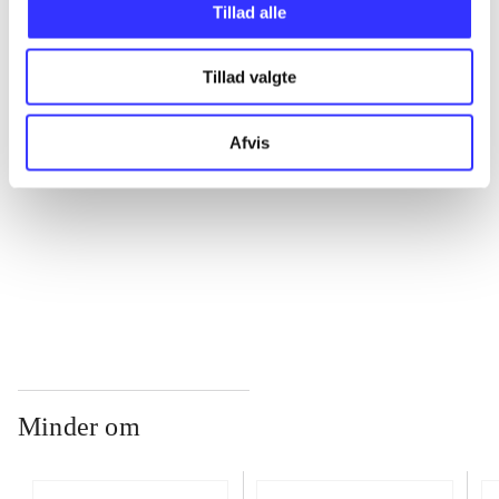
Tillad alle
...
Tillad valgte
...
Afvis
...
...
Minder om