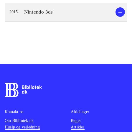
Nintendo 3ds
2015
Kontakt os
Afdelinger
Om Bibliotek.dk
Bøger
Hjælp og vejledning
Artikler