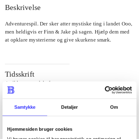
Beskrivelse
Adventurespil. Der sker atter mystiske ting i landet Ooo,
men heldigvis er Finn & Jake på sagen. Hjælp dem med
at opklare mysterierne og give skurkene smæk.
Tidsskrift
Artiklen er en del af
lorem ipsum dolor sit amet ...
Samtykke
Detaljer
Om
Tidsskrift
Artiklerne i
handler ofte om
Hjemmesiden bruger cookies
Vi bruger cookies til besøgsstatistik og optimering af