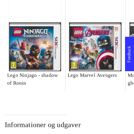
Feedback
Lego Ninjago - shadow
Lego Marvel Avengers
Mo
of Ronin
gh
Informationer og udgaver