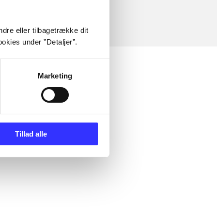
dre eller tilbagetrække dit
okies under ”Detaljer”.
Marketing
Tillad alle