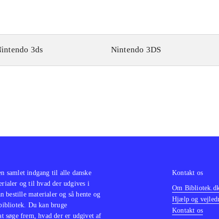
intendo 3ds
Nintendo 3DS
en samlet indgang til alle danske
Kontakt os
erialer og til hvad der udgives i
Om Bibliotek.d
 bestille materialer og så hente og
Hjælp og vejled
 bibliotek. Du kan bruge
Kontakt os
 at søge frem, hvad der er udgivet af