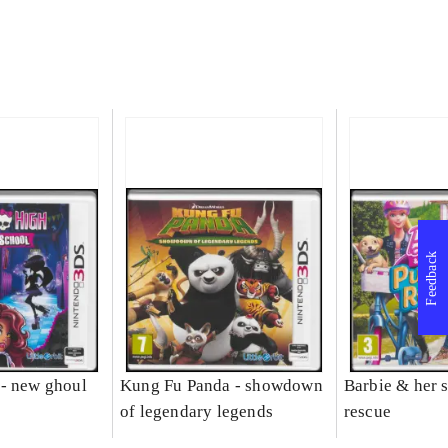
Feedback
- new ghoul
Kung Fu Panda - showdown
Barbie & her s
of legendary legends
rescue