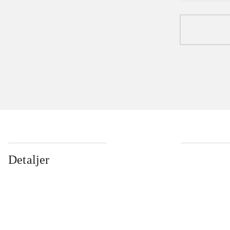
Detaljer
...
...
...
...