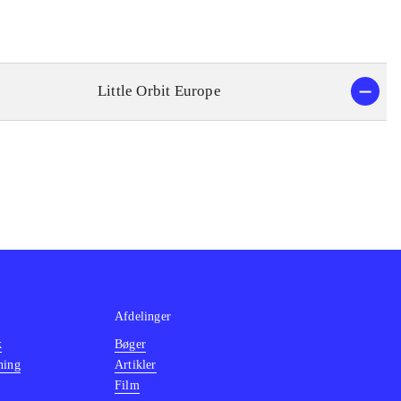
Little Orbit Europe
Afdelinger
k
Bøger
ning
Artikler
Film