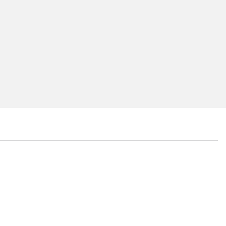
...
...