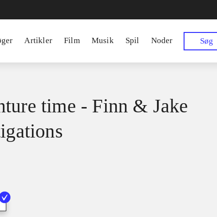
øger
Artikler
Film
Musik
Spil
Noder
Søg
ture time - Finn & Jake
tigations