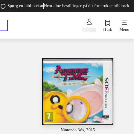
Spørg en bibliotekar
Hent dine bestillinger på dit foretrukne bibliotek
Log ind
Husk
Menu
Nintendo 3ds, 2015