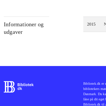
Informationer og
2015
N
udgaver
Bibliotek.dk er 
bibliotekers mat
Danmark. Du kan
låne på dit eget
Bibliotek.dk til