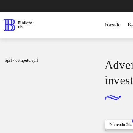
Forside
B
Spil / computerspil
Adven
inves
Nintendo 3ds