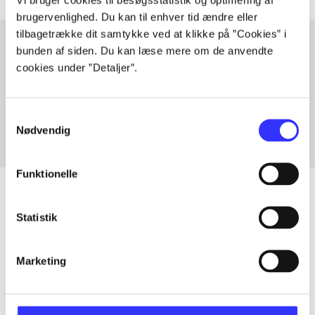
brugervenlighed. Du kan til enhver tid ændre eller
tilbagetrække dit samtykke ved at klikke på ”Cookies” i
bunden af siden. Du kan læse mere om de anvendte
cookies under ”Detaljer”.
Artikler med samme emner
Fra
Samtykkevalg
Nødvendig
Funktionelle
Statistik
Artikler
Alle registrerede artikler fordelt på udgivelser
Marketing
...