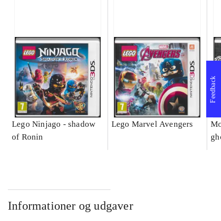
Feedback
Lego Ninjago - shadow
Lego Marvel Avengers
Mo
of Ronin
gh
Informationer og udgaver