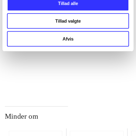
Tillad alle
...
Tillad valgte
...
Afvis
...
...
Minder om