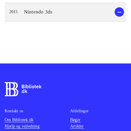
Nintendo 3ds
2015
Kontakt os
Afdelinger
Om Bibliotek.dk
Bøger
Hjælp og vejledning
Artikler