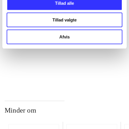
Tillad alle
...
Tillad valgte
...
Afvis
...
...
Minder om