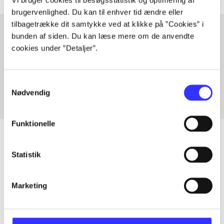
brugervenlighed. Du kan til enhver tid ændre eller
tilbagetrække dit samtykke ved at klikke på ”Cookies” i
bunden af siden. Du kan læse mere om de anvendte
cookies under ”Detaljer”.
Artikler med samme emner
Fra
Samtykkevalg
Nødvendig
Funktionelle
Statistik
Artikler
Alle registrerede artikler fordelt på udgivelser
Marketing
...