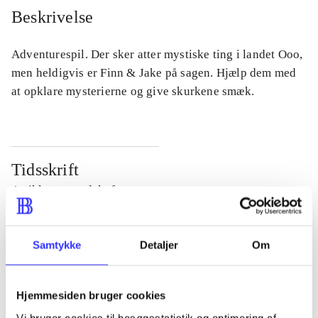
Beskrivelse
Adventurespil. Der sker atter mystiske ting i landet Ooo,
men heldigvis er Finn & Jake på sagen. Hjælp dem med
at opklare mysterierne og give skurkene smæk.
Tidsskrift
Artiklen er en del af
lorem ipsum dolor sit amet ...
Samtykke
Detaljer
Om
Tidsskrift
Artiklerne i
handler ofte om
Hjemmesiden bruger cookies
Vi bruger cookies til besøgsstatistik og optimering af