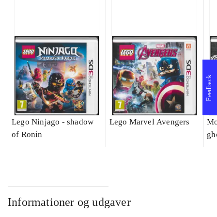
Feedback
Lego Ninjago - shadow
Lego Marvel Avengers
Mo
of Ronin
gh
Informationer og udgaver