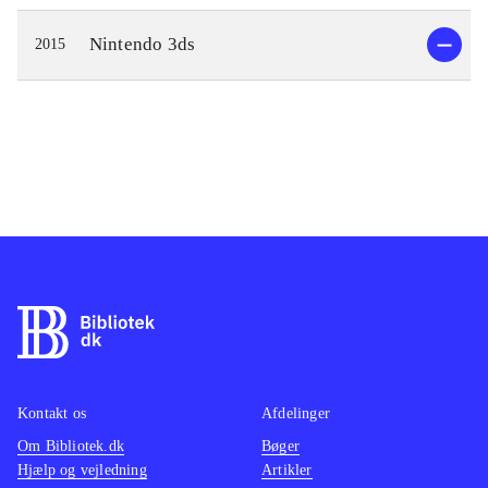
Nintendo 3ds
2015
Kontakt os
Afdelinger
Om Bibliotek.dk
Bøger
Hjælp og vejledning
Artikler