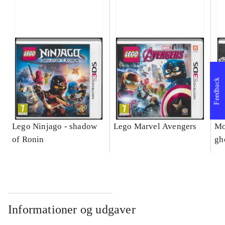
Feedback
Lego Ninjago - shadow
Lego Marvel Avengers
Mo
of Ronin
gh
Informationer og udgaver