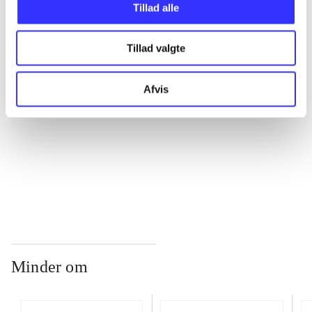
Tillad alle
...
Tillad valgte
...
Afvis
...
...
Minder om