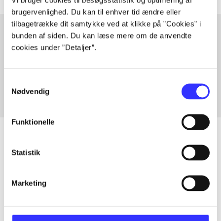
brugervenlighed. Du kan til enhver tid ændre eller
tilbagetrække dit samtykke ved at klikke på ”Cookies” i
bunden af siden. Du kan læse mere om de anvendte
cookies under ”Detaljer”.
Artikler med samme emner
Fra
Samtykkevalg
Nødvendig
Funktionelle
Statistik
Artikler
Alle registrerede artikler fordelt på udgivelser
Marketing
...