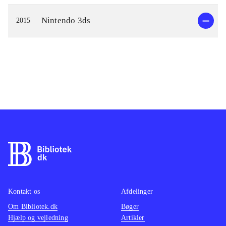
Nintendo 3ds
2015
Kontakt os
Afdelinger
Om Bibliotek.dk
Bøger
Hjælp og vejledning
Artikler