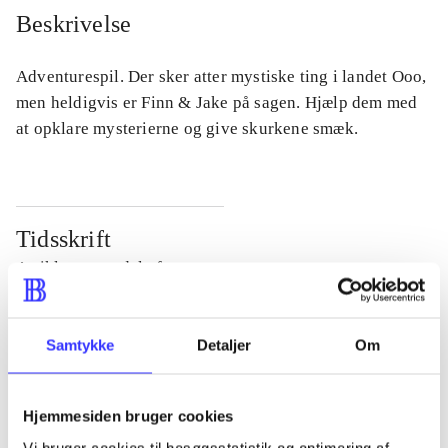
Beskrivelse
Adventurespil. Der sker atter mystiske ting i landet Ooo,
men heldigvis er Finn & Jake på sagen. Hjælp dem med
at opklare mysterierne og give skurkene smæk.
Tidsskrift
Artiklen er en del af
lorem ipsum dolor sit amet ...
Samtykke
Detaljer
Om
Tidsskrift
Artiklerne i
handler ofte om
Hjemmesiden bruger cookies
Vi bruger cookies til besøgsstatistik og optimering af