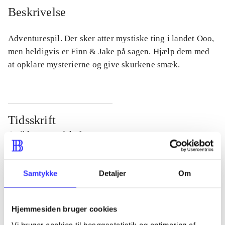
Beskrivelse
Adventurespil. Der sker atter mystiske ting i landet Ooo,
men heldigvis er Finn & Jake på sagen. Hjælp dem med
at opklare mysterierne og give skurkene smæk.
Tidsskrift
Artiklen er en del af
lorem ipsum dolor sit amet ...
Samtykke
Detaljer
Om
Tidsskrift
Artiklerne i
handler ofte om
Hjemmesiden bruger cookies
Vi bruger cookies til besøgsstatistik og optimering af