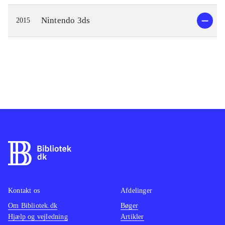
Nintendo 3ds
2015
Kontakt os
Afdelinger
Om Bibliotek.dk
Bøger
Hjælp og vejledning
Artikler