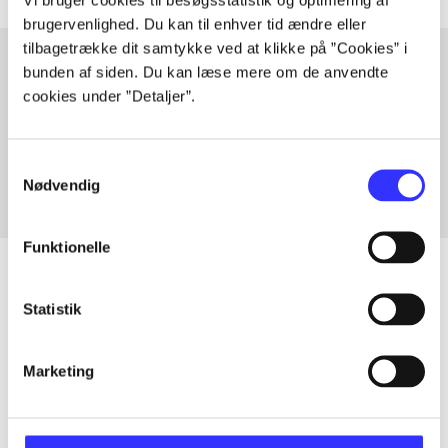
brugervenlighed. Du kan til enhver tid ændre eller
tilbagetrække dit samtykke ved at klikke på ”Cookies” i
bunden af siden. Du kan læse mere om de anvendte
cookies under ”Detaljer”.
Artikler med samme emner
Fra
Samtykkevalg
Nødvendig
Funktionelle
Statistik
Artikler
Alle registrerede artikler fordelt på udgivelser
Marketing
...