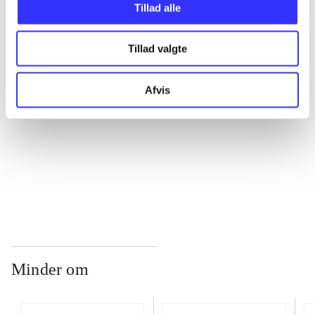
Tillad alle
...
Tillad valgte
...
Afvis
...
...
Minder om