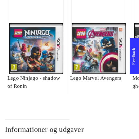
Feedback
Lego Ninjago - shadow
Lego Marvel Avengers
Mo
of Ronin
gh
Informationer og udgaver