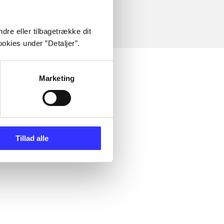
dre eller tilbagetrække dit
okies under ”Detaljer”.
Marketing
Tillad alle