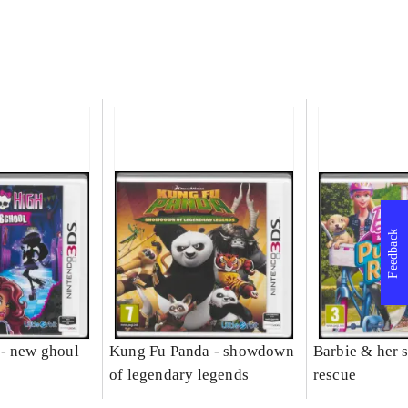
Feedback
- new ghoul
Kung Fu Panda - showdown
Barbie & her s
of legendary legends
rescue