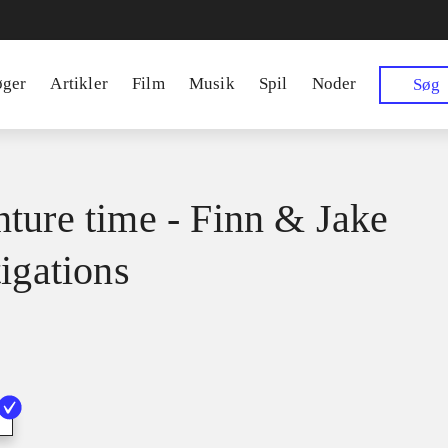
øger
Artikler
Film
Musik
Spil
Noder
Søg
ture time - Finn & Jake
tigations