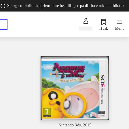
Spørg en bibliotekar
Hent dine bestillinger på dit foretrukne bibliotek
Log ind
Husk
Menu
Nintendo 3ds, 2015