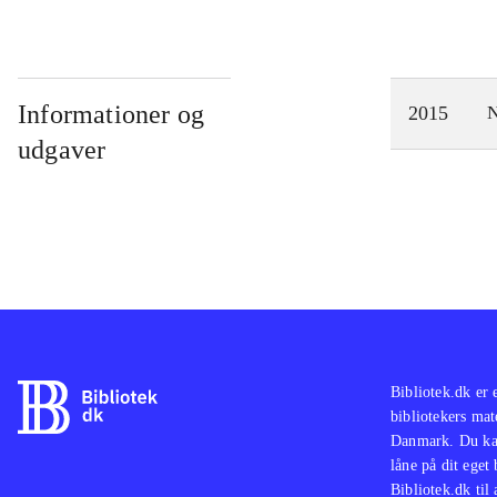
Informationer og
2015
N
udgaver
Bibliotek.dk er 
bibliotekers mat
Danmark. Du kan
låne på dit eget
Bibliotek.dk til