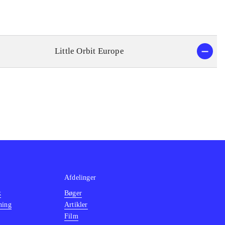
Little Orbit Europe
Afdelinger
k
Bøger
ning
Artikler
Film