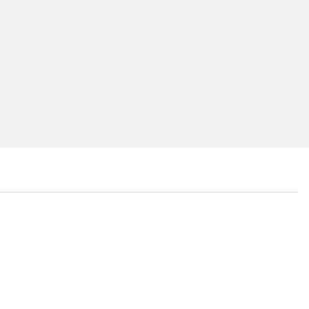
...
...