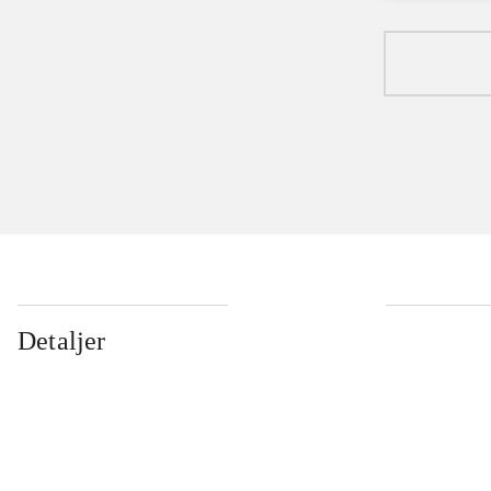
Detaljer
...
...
...
...