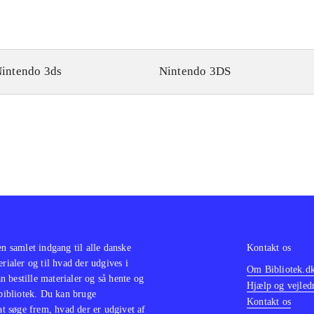
intendo 3ds
Nintendo 3DS
en samlet indgang til alle danske
Kontakt os
erialer og til hvad der udgives i
Om Bibliotek.d
 bestille materialer og så hente og
Hjælp og vejled
 bibliotek. Du kan bruge
Kontakt os
 at søge frem, hvad der er udgivet af