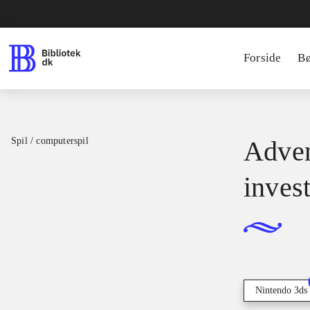
Forside
B
Spil / computerspil
Adven
inves
Nintendo 3ds