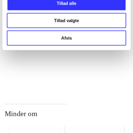
Tillad alle
...
Tillad valgte
...
Afvis
...
...
Minder om