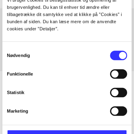
brugervenlighed. Du kan til enhver tid ændre eller
tilbagetrække dit samtykke ved at klikke på ”Cookies” i
bunden af siden. Du kan læse mere om de anvendte
cookies under ”Detaljer”.
Artikler med samme emner
Fra
Samtykkevalg
Nødvendig
Funktionelle
Statistik
Artikler
Alle registrerede artikler fordelt på udgivelser
Marketing
...