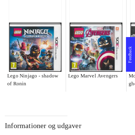
Feedback
Lego Ninjago - shadow
Lego Marvel Avengers
Mo
of Ronin
gh
Informationer og udgaver