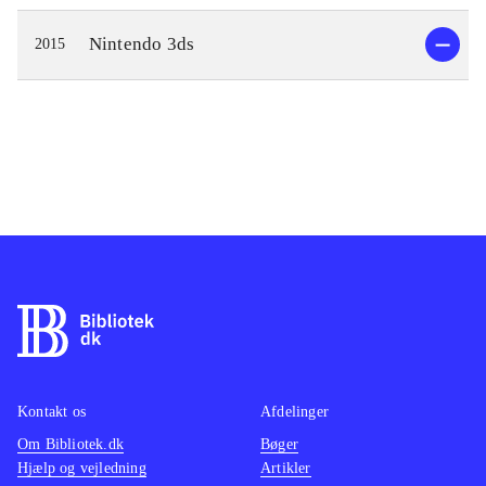
Nintendo 3ds
2015
Kontakt os
Afdelinger
Om Bibliotek.dk
Bøger
Hjælp og vejledning
Artikler