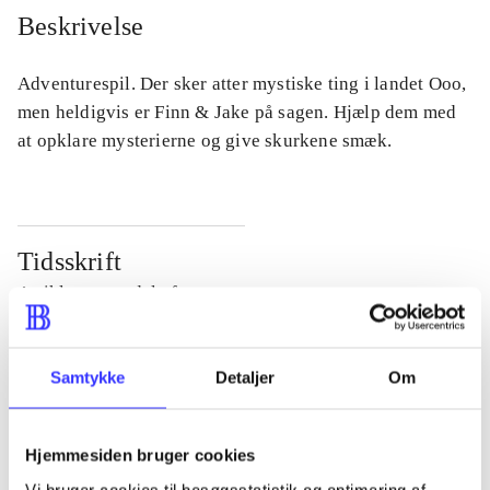
Beskrivelse
Adventurespil. Der sker atter mystiske ting i landet Ooo,
men heldigvis er Finn & Jake på sagen. Hjælp dem med
at opklare mysterierne og give skurkene smæk.
Tidsskrift
Artiklen er en del af
lorem ipsum dolor sit amet ...
Samtykke
Detaljer
Om
Tidsskrift
Artiklerne i
handler ofte om
Hjemmesiden bruger cookies
Vi bruger cookies til besøgsstatistik og optimering af