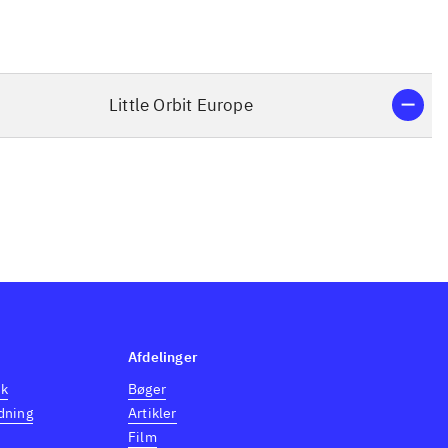
Little Orbit Europe
Afdelinger
dk
Bøger
dning
Artikler
Film