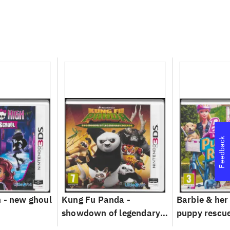
Feedback
 - new ghoul
Kung Fu Panda -
Barbie & her 
showdown of legendary
puppy rescu
legends