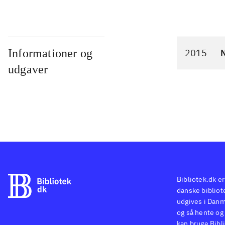
Informationer og
2015
N
udgaver
Bibliotek.dk er
danske bibliote
udgives i Danm
og så hente og 
kan bruge Bibli