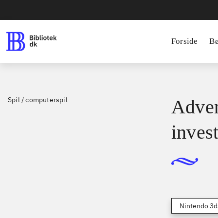
Forside
B
Spil / computerspil
Adven
inves
Nintendo 3d