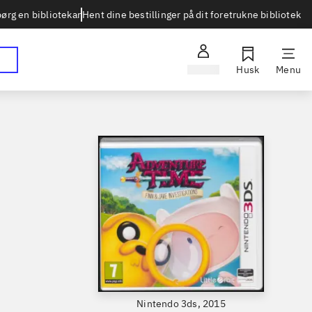
Hent dine bestillinger på dit foretrukne bibliotek
ørg en bibliotekar
Log ind
Husk
Menu
Nintendo 3ds, 2015