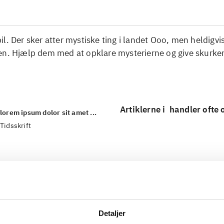
l. Der sker atter mystiske ting i landet Ooo, men heldigvi
en. Hjælp dem med at opklare mysterierne og give skurk
Artiklerne i
handler ofte
lorem ipsum dolor sit amet ...
Tidsskrift
Detaljer