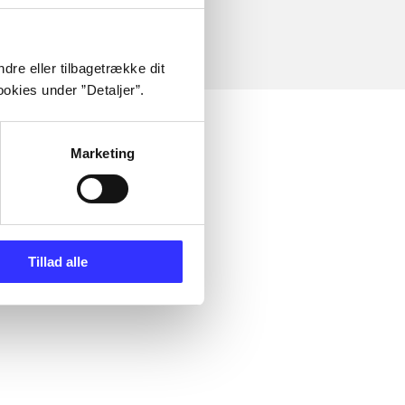
dre eller tilbagetrække dit
okies under ”Detaljer”.
Marketing
Tillad alle