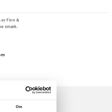
s er Finn &
ene smæk.
 om
Om