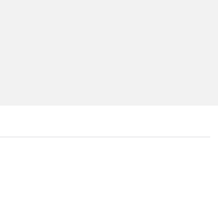
...
...