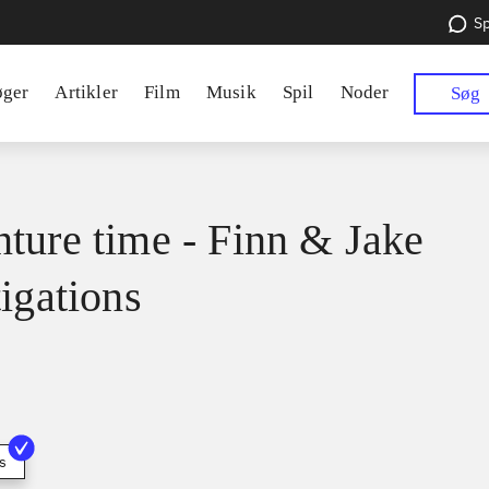
Sp
øger
Artikler
Film
Musik
Spil
Noder
Søg
ture time - Finn & Jake
tigations
s