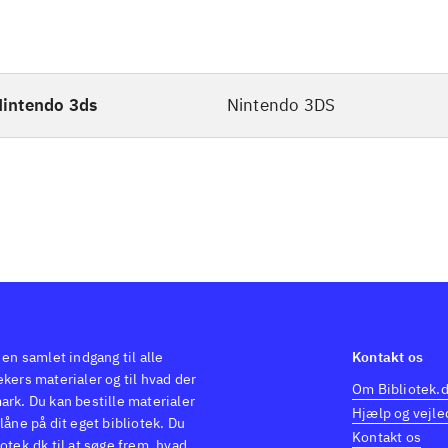
intendo 3ds
Nintendo 3DS
 en samlet indgang til alle
Kontakt os
kers materialer og til hvad der
Om Bibliotek.
ark. Du kan bestille materialer
Hjælp og vejle
låne på dit eget bibliotek. Du
Kontakt os
otek.dk til at søge frem, hvad