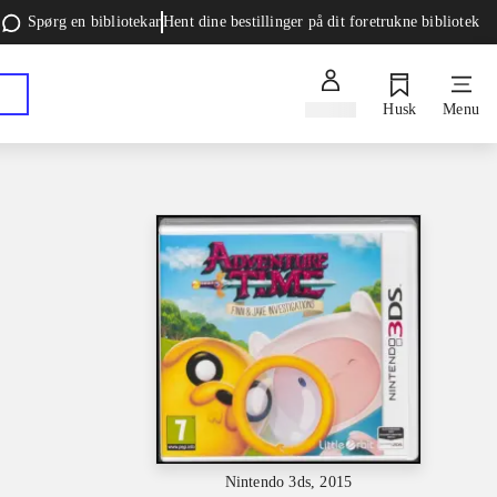
Spørg en bibliotekar
Hent dine bestillinger på dit foretrukne bibliotek
Log ind
Husk
Menu
Nintendo 3ds, 2015