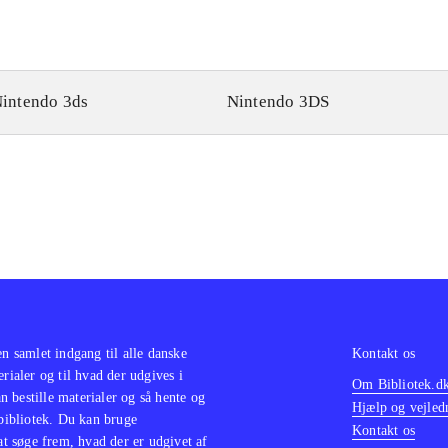
intendo 3ds
Nintendo 3DS
en samlet indgang til alle danske
Kontakt os
erialer og til hvad der udgives i
Om Bibliotek.d
 bestille materialer og så hente og
Hjælp og vejled
 bibliotek. Du kan bruge
Kontakt os
 at søge frem, hvad der er udgivet af