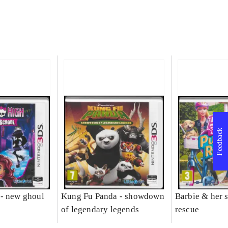
Feedback
- new ghoul
Kung Fu Panda - showdown
Barbie & her s
of legendary legends
rescue