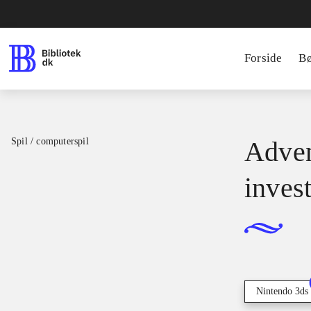
Forside
B
Spil / computerspil
Adven
inves
Nintendo 3ds