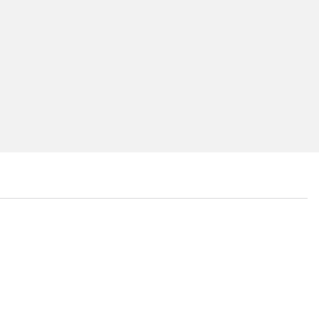
...
...