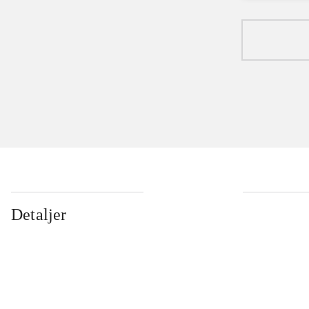
Detaljer
...
...
...
...