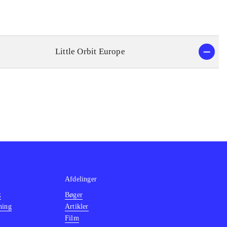
Little Orbit Europe
Afdelinger
k
Bøger
ning
Artikler
Film