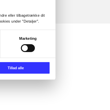
dre eller tilbagetrække dit
okies under ”Detaljer”.
Marketing
Tillad alle