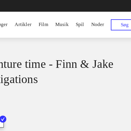
øger
Artikler
Film
Musik
Spil
Noder
Søg
ture time - Finn & Jake
tigations