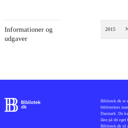
Informationer og
2015
N
udgaver
Bibliotek.dk er 
bibliotekers mat
Danmark. Du kan
låne på dit eget
Bibliotek.dk til