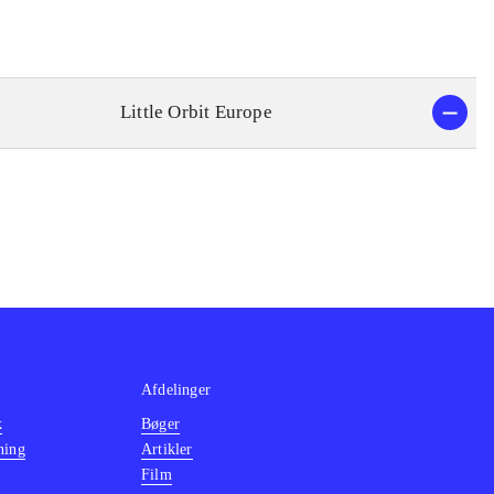
Little Orbit Europe
Afdelinger
k
Bøger
ning
Artikler
Film