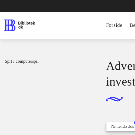
Forside
B
Spil / computerspil
Adven
inves
Nintendo 3ds