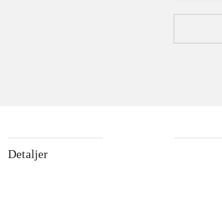
Detaljer
...
...
...
...