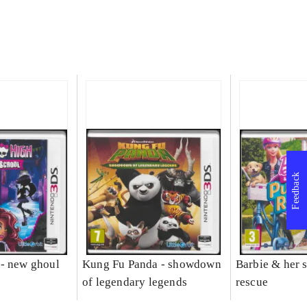
Feedback
- new ghoul
Kung Fu Panda - showdown
Barbie & her s
of legendary legends
rescue