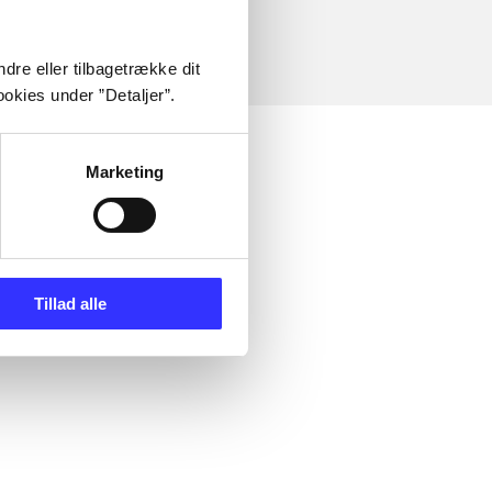
dre eller tilbagetrække dit
okies under ”Detaljer”.
Marketing
Tillad alle