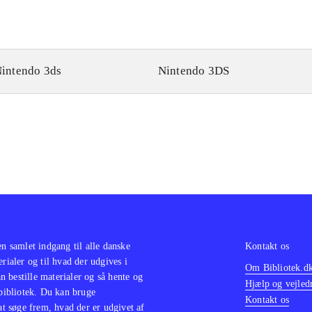
intendo 3ds
Nintendo 3DS
en samlet indgang til alle danske
Kontakt os
erialer og til hvad der udgives i
Om Bibliotek.d
 bestille materialer og så hente og
Hjælp og vejled
 bibliotek. Du kan bruge
Kontakt os
 at søge frem, hvad der er udgivet af