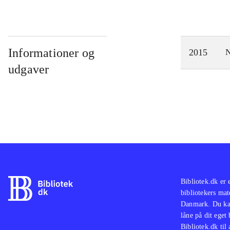
Informationer og
2015
N
udgaver
Bibliotek.dk er 
bibliotekers mat
Danmark. Du kan
låne på dit eget
Bibliotek.dk til