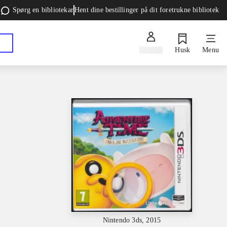
Spørg en bibliotekar
Hent dine bestillinger på dit foretrukne bibliotek
Log ind
Husk
Menu
Nintendo 3ds, 2015