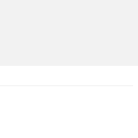
...
...