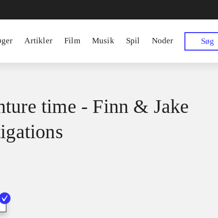
øger
Artikler
Film
Musik
Spil
Noder
Søg
ture time - Finn & Jake
tigations