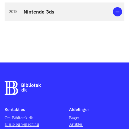
Nintendo 3ds
2015
Kontakt os
Afdelinger
Om Bibliotek.dk
Bøger
Hjælp og vejledning
Artikler