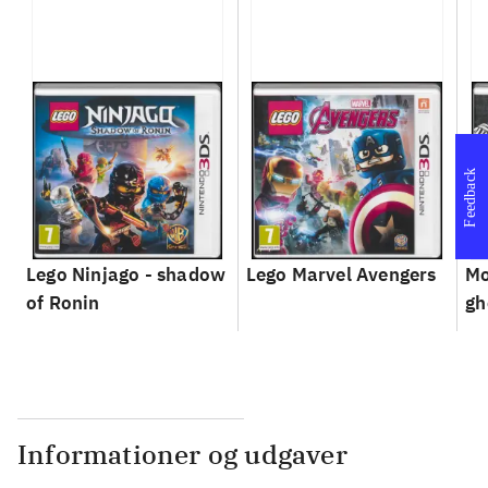
Feedback
Lego Ninjago - shadow
Lego Marvel Avengers
Mo
of Ronin
gh
Informationer og udgaver