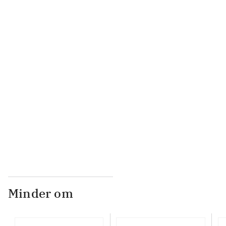
...
...
...
...
Minder om