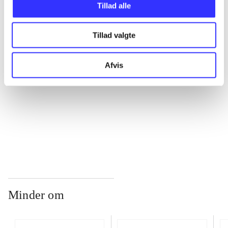
Tillad alle
...
Tillad valgte
...
Afvis
...
...
Minder om