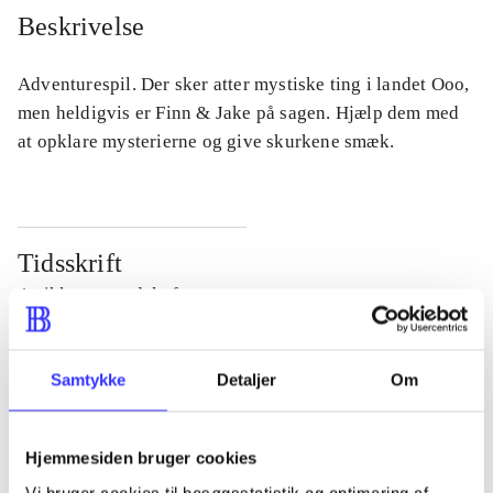
Beskrivelse
Adventurespil. Der sker atter mystiske ting i landet Ooo,
men heldigvis er Finn & Jake på sagen. Hjælp dem med
at opklare mysterierne og give skurkene smæk.
Tidsskrift
Artiklen er en del af
lorem ipsum dolor sit amet ...
Samtykke
Detaljer
Om
Tidsskrift
Artiklerne i
handler ofte om
Hjemmesiden bruger cookies
Vi bruger cookies til besøgsstatistik og optimering af