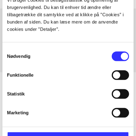
brugervenlighed. Du kan til enhver tid ændre eller
tilbagetrække dit samtykke ved at klikke på ”Cookies” i
bunden af siden. Du kan læse mere om de anvendte
cookies under ”Detaljer”.
Artikler med samme emner
Fra
Samtykkevalg
Nødvendig
Funktionelle
Statistik
Artikler
Alle registrerede artikler fordelt på udgivelser
Marketing
...