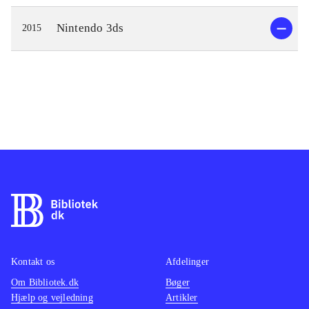
Nintendo 3ds
2015
Kontakt os
Afdelinger
Om Bibliotek.dk
Bøger
Hjælp og vejledning
Artikler