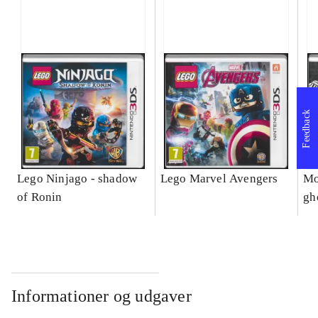
Feedback
Lego Ninjago - shadow
Lego Marvel Avengers
Mo
of Ronin
gh
Informationer og udgaver