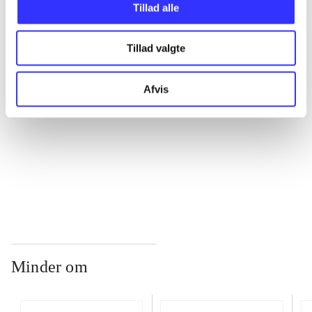
Tillad alle
...
Tillad valgte
...
Afvis
...
...
Minder om