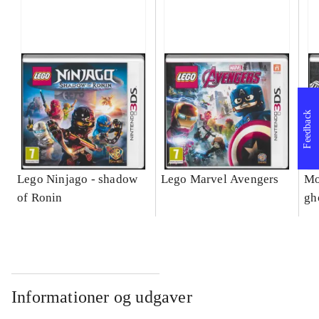
Feedback
Lego Ninjago - shadow
Lego Marvel Avengers
Mo
of Ronin
gh
Informationer og udgaver