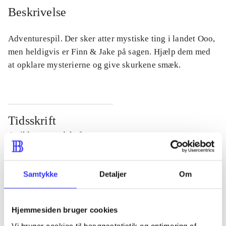
Beskrivelse
Adventurespil. Der sker atter mystiske ting i landet Ooo,
men heldigvis er Finn & Jake på sagen. Hjælp dem med
at opklare mysterierne og give skurkene smæk.
Tidsskrift
Artiklen er en del af
lorem ipsum dolor sit amet ...
Samtykke
Detaljer
Om
Tidsskrift
Artiklerne i
handler ofte om
Hjemmesiden bruger cookies
Vi bruger cookies til besøgsstatistik og optimering af