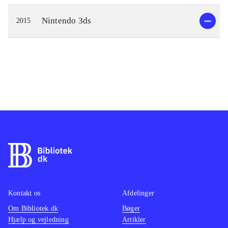
Nintendo 3ds
2015
Kontakt os
Afdelinger
Om Bibliotek.dk
Bøger
Hjælp og vejledning
Artikler