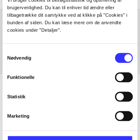
brugervenlighed. Du kan til enhver tid ændre eller
tilbagetrække dit samtykke ved at klikke på ”Cookies” i
bunden af siden. Du kan læse mere om de anvendte
cookies under ”Detaljer”.
Artikler med samme emner
Fra
Samtykkevalg
Nødvendig
Funktionelle
Statistik
Artikler
Alle registrerede artikler fordelt på udgivelser
Marketing
...