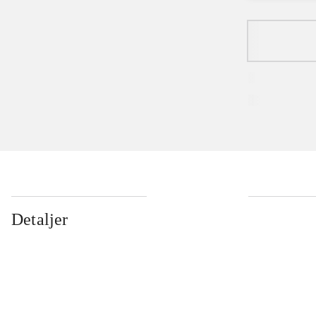
Detaljer
...
...
...
...