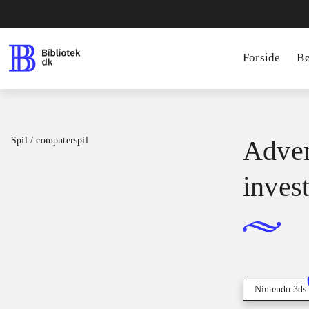
Forside
B
Spil / computerspil
Adven
inves
Nintendo 3ds