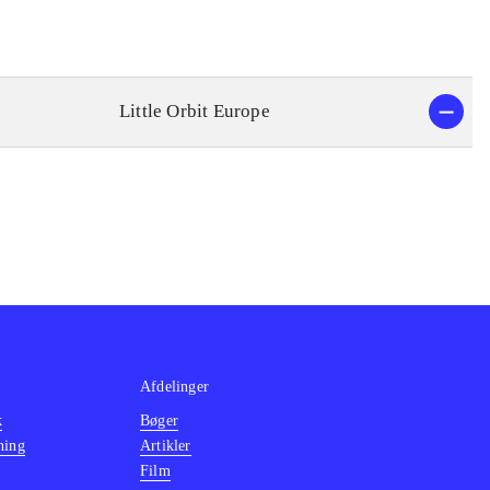
Little Orbit Europe
Afdelinger
k
Bøger
ning
Artikler
Film