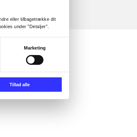
dre eller tilbagetrække dit
okies under ”Detaljer”.
Marketing
Tillad alle