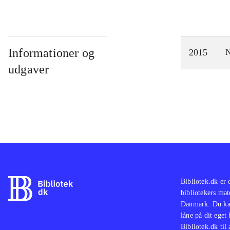
Informationer og
2015
N
udgaver
Bibliotek.dk er 
bibliotekers mat
Danmark. Du kan
låne på dit eget
Bibliotek.dk til