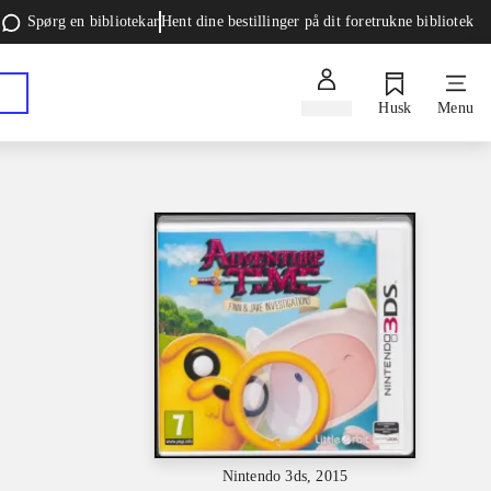
Spørg en bibliotekar
Hent dine bestillinger på dit foretrukne bibliotek
Log ind
Husk
Menu
Nintendo 3ds, 2015