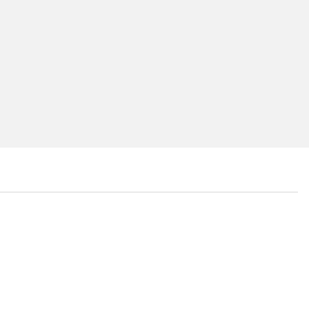
...
...