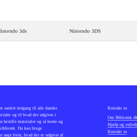
intendo 3ds
Nintendo 3DS
en samlet indgang til alle danske
Kontakt os
erialer og til hvad der udgives i
Om Bibliotek.d
 bestille materialer og så hente og
Hjælp og vejled
 bibliotek. Du kan bruge
Kontakt os
 at søge frem, hvad der er udgivet af