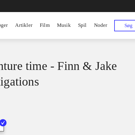
øger
Artikler
Film
Musik
Spil
Noder
Søg
ture time - Finn & Jake
tigations