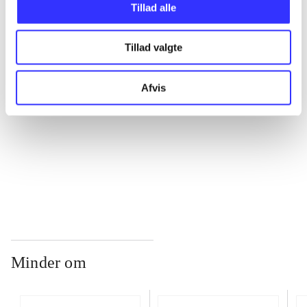
Tillad alle
...
Tillad valgte
...
Afvis
...
...
Minder om