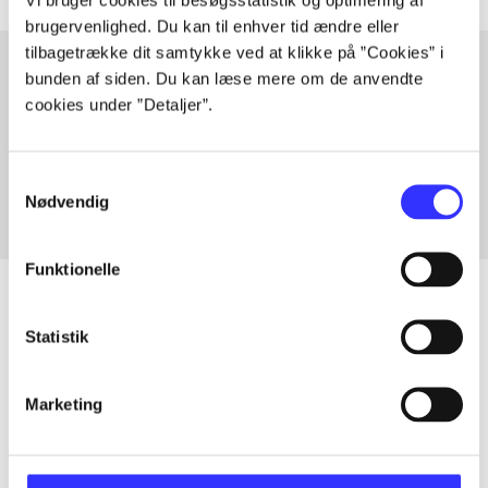
brugervenlighed. Du kan til enhver tid ændre eller
tilbagetrække dit samtykke ved at klikke på ”Cookies” i
bunden af siden. Du kan læse mere om de anvendte
cookies under ”Detaljer”.
Artikler med samme emner
Fra
Samtykkevalg
Nødvendig
Funktionelle
Statistik
Artikler
Alle registrerede artikler fordelt på udgivelser
Marketing
...