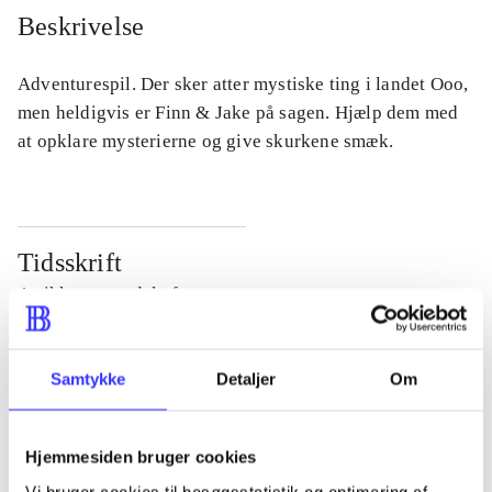
Beskrivelse
Adventurespil. Der sker atter mystiske ting i landet Ooo,
men heldigvis er Finn & Jake på sagen. Hjælp dem med
at opklare mysterierne og give skurkene smæk.
Tidsskrift
Artiklen er en del af
lorem ipsum dolor sit amet ...
Samtykke
Detaljer
Om
Tidsskrift
Artiklerne i
handler ofte om
Hjemmesiden bruger cookies
Vi bruger cookies til besøgsstatistik og optimering af