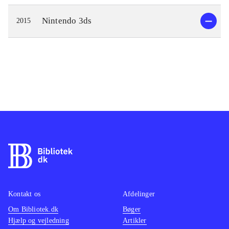
Nintendo 3ds
2015
Kontakt os
Afdelinger
Om Bibliotek.dk
Bøger
Hjælp og vejledning
Artikler