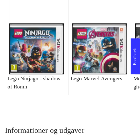
Feedback
Lego Ninjago - shadow
Lego Marvel Avengers
Mo
of Ronin
gh
Informationer og udgaver