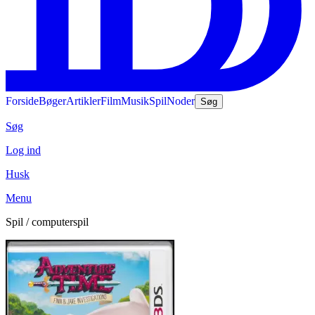
Forside
Bøger
Artikler
Film
Musik
Spil
Noder
Søg
Søg
Log ind
Husk
Menu
Spil / computerspil