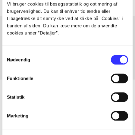
Vi bruger cookies til besøgsstatistik og optimering af
brugervenlighed. Du kan til enhver tid ændre eller
tilbagetrække dit samtykke ved at klikke på ”Cookies” i
bunden af siden. Du kan læse mere om de anvendte
cookies under ”Detaljer”.
Artikler med samme emner
Fra
Samtykkevalg
Nødvendig
Funktionelle
Statistik
Artikler
Marketing
Alle registrerede artikler fordelt på udgivelser
...