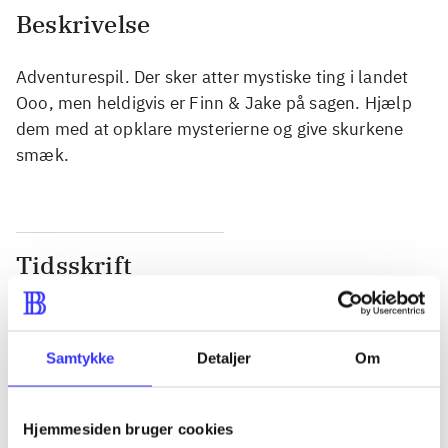
Beskrivelse
Adventurespil. Der sker atter mystiske ting i landet
Ooo, men heldigvis er Finn & Jake på sagen. Hjælp
dem med at opklare mysterierne og give skurkene
smæk.
Tidsskrift
Artiklen er en del af
lorem ipsum dolor sit amet ...
Samtykke
Detaljer
Om
Tidsskrift
Artiklerne i
handler ofte om
Hjemmesiden bruger cookies