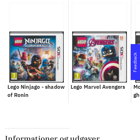
Feedback
Lego Ninjago - shadow
Lego Marvel Avengers
Mo
of Ronin
gh
Informationer og udgaver