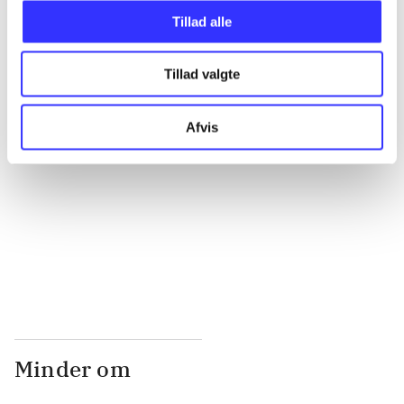
Tillad alle
...
Tillad valgte
...
Afvis
...
...
Minder om