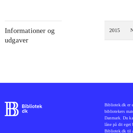
Informationer og
2015
N
udgaver
Bibliotek.dk er 
bibliotekers mat
Danmark. Du kan
låne på dit eget
Bibliotek.dk til