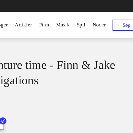
øger
Artikler
Film
Musik
Spil
Noder
Søg
ture time - Finn & Jake
tigations