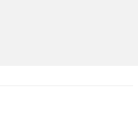
...
...