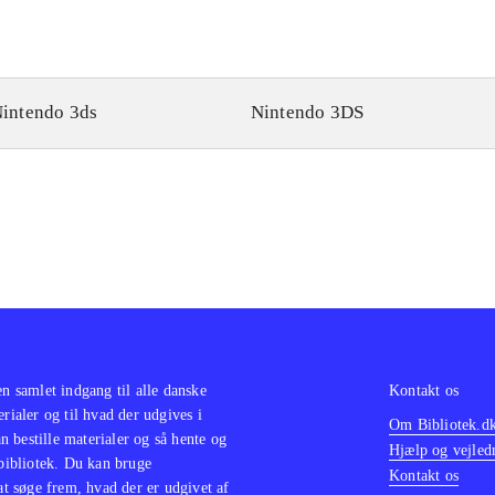
intendo 3ds
Nintendo 3DS
en samlet indgang til alle danske
Kontakt os
erialer og til hvad der udgives i
Om Bibliotek.d
 bestille materialer og så hente og
Hjælp og vejled
 bibliotek. Du kan bruge
Kontakt os
 at søge frem, hvad der er udgivet af