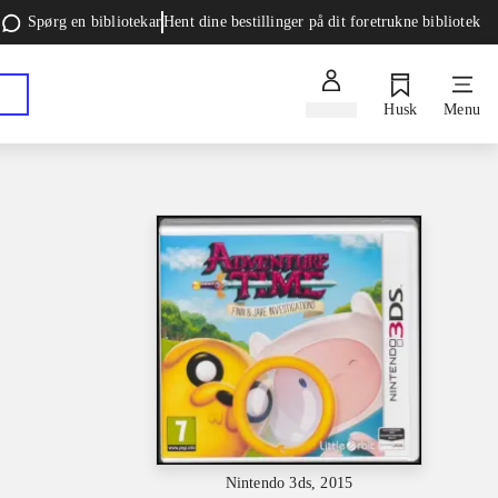
Spørg en bibliotekar
Hent dine bestillinger på dit foretrukne bibliotek
Log ind
Husk
Menu
Nintendo 3ds, 2015