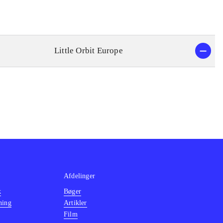
Little Orbit Europe
Afdelinger
k
Bøger
ning
Artikler
Film