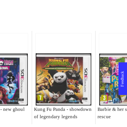
Feedback
- new ghoul
Kung Fu Panda - showdown
Barbie & her s
of legendary legends
rescue