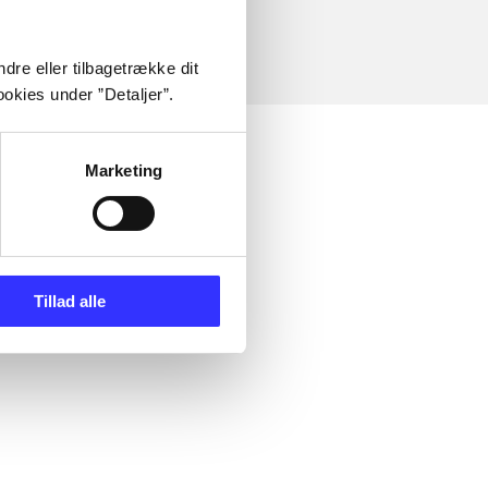
dre eller tilbagetrække dit
okies under ”Detaljer”.
Marketing
Tillad alle