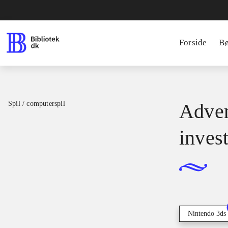
Forside
B
Spil / computerspil
Adven
inves
Nintendo 3ds