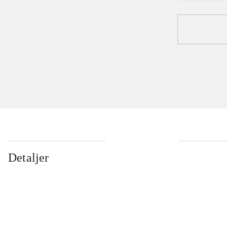
Detaljer
...
...
...
...