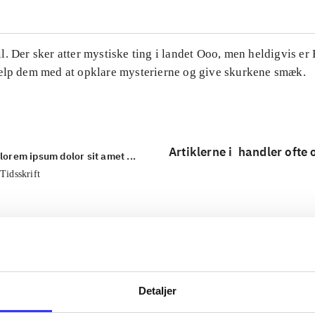
. Der sker atter mystiske ting i landet Ooo, men heldigvis er
ælp dem med at opklare mysterierne og give skurkene smæk.
Artiklerne i
handler ofte
lorem ipsum dolor sit amet ...
Tidsskrift
Detaljer