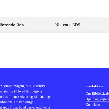
intendo 3ds
Nintendo 3DS
Kontakt os
en samlet indgang til alle danske
erialer og til hvad der udgives i
Om Bibliotek.d
 bestille materialer og så hente og
Hjælp og vejled
 bibliotek. Du kan bruge
Kontakt os
 at søge frem, hvad der er udgivet af