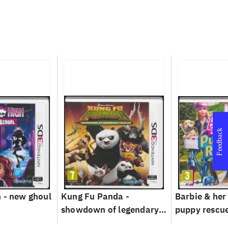
Feedback
 - new ghoul
Kung Fu Panda -
Barbie & her 
showdown of legendary
puppy rescu
legends