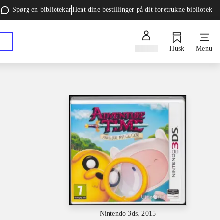
Spørg en bibliotekar
Hent dine bestillinger på dit foretrukne bibliotek
Log ind
Husk
Menu
Nintendo 3ds, 2015