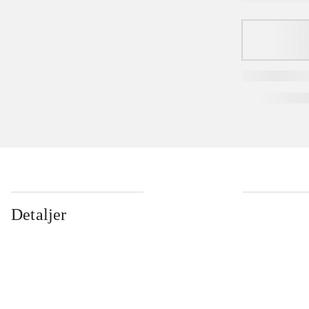
Detaljer
...
...
...
...