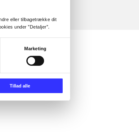
dre eller tilbagetrække dit
okies under ”Detaljer”.
Marketing
Tillad alle