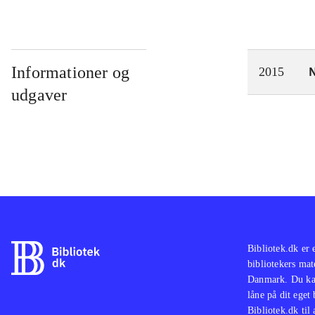
Informationer og
N
2015
udgaver
Bibliotek.dk er 
bibliotekers mat
Danmark. Du kan
låne på dit eget
Bibliotek.dk til