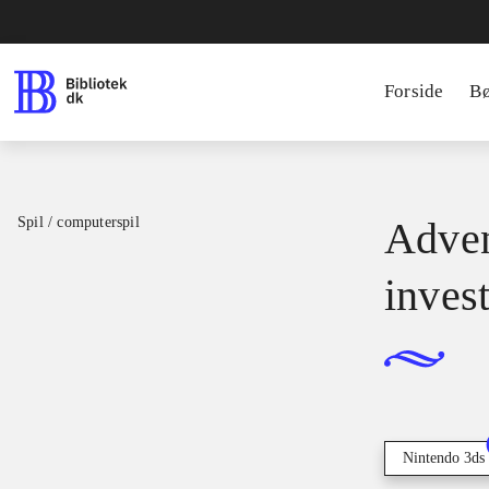
Forside
B
Spil / computerspil
Adven
inves
Nintendo 3ds