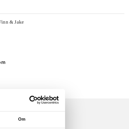
 Finn & Jake
 om
Om