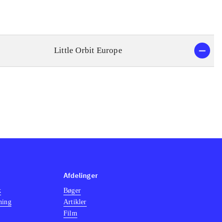
Little Orbit Europe
Afdelinger
k
Bøger
ning
Artikler
Film