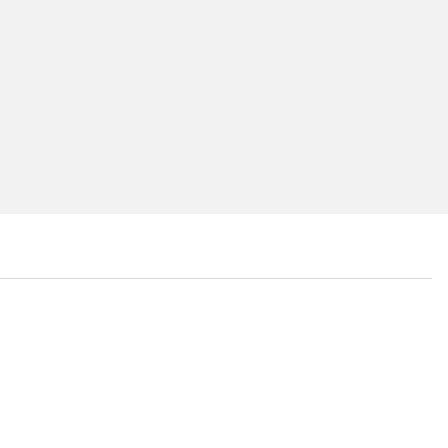
...
...