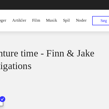
øger
Artikler
Film
Musik
Spil
Noder
Søg
ture time - Finn & Jake
tigations