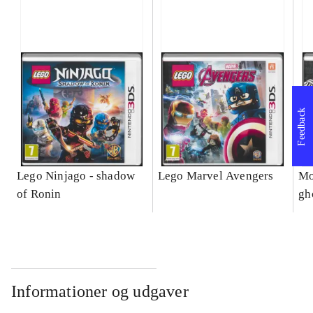
Feedback
Lego Ninjago - shadow
Lego Marvel Avengers
Mo
of Ronin
gh
Informationer og udgaver