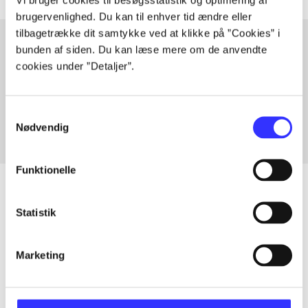
brugervenlighed. Du kan til enhver tid ændre eller
tilbagetrække dit samtykke ved at klikke på ”Cookies” i
bunden af siden. Du kan læse mere om de anvendte
cookies under ”Detaljer”.
Artikler med samme emner
Fra
Samtykkevalg
Nødvendig
Funktionelle
Statistik
Artikler
Alle registrerede artikler fordelt på udgivelser
Marketing
...