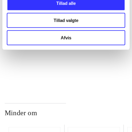
Tillad alle
...
Tillad valgte
...
Afvis
...
...
Minder om