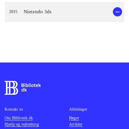
Nintendo 3ds
2015
Kontakt os
Afdelinger
Om Bibliotek.dk
Bøger
Hjælp og vejledning
Artikler