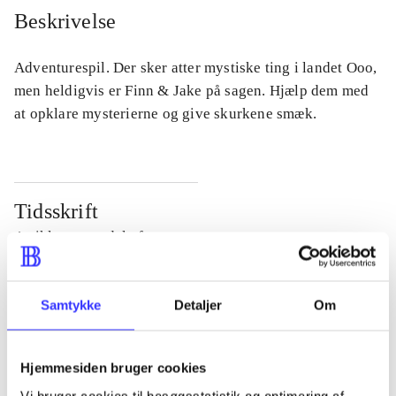
Beskrivelse
Adventurespil. Der sker atter mystiske ting i landet Ooo,
men heldigvis er Finn & Jake på sagen. Hjælp dem med
at opklare mysterierne og give skurkene smæk.
Tidsskrift
Artiklen er en del af
lorem ipsum dolor sit amet ...
Samtykke
Detaljer
Om
Tidsskrift
Artiklerne i
handler ofte om
Hjemmesiden bruger cookies
Vi bruger cookies til besøgsstatistik og optimering af