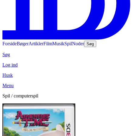
Forside
Bøger
Artikler
Film
Musik
Spil
Noder
Søg
Søg
Log ind
Husk
Menu
Spil / computerspil